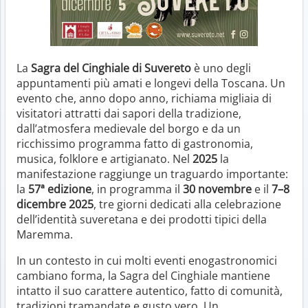
La
Sagra del Cinghiale di Suvereto
è uno degli
appuntamenti più amati e longevi della Toscana. Un
evento che, anno dopo anno, richiama migliaia di
visitatori attratti dai sapori della tradizione,
dall’atmosfera medievale del borgo e da un
ricchissimo programma fatto di gastronomia,
musica, folklore e artigianato. Nel
2025
la
manifestazione raggiunge un traguardo importante:
la
57ª edizione
, in programma il
30 novembre
e il
7–8
dicembre 2025
, tre giorni dedicati alla celebrazione
dell’identità suveretana e dei prodotti tipici della
Maremma.
In un contesto in cui molti eventi enogastronomici
cambiano forma, la Sagra del Cinghiale mantiene
intatto il suo carattere autentico, fatto di comunità,
tradizioni tramandate e gusto vero. Un