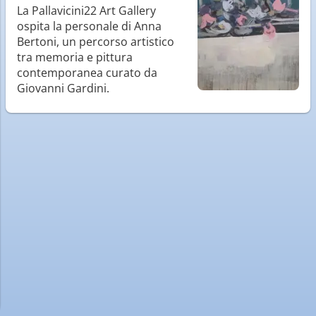
La Pallavicini22 Art Gallery
ospita la personale di Anna
Bertoni, un percorso artistico
tra memoria e pittura
contemporanea curato da
Giovanni Gardini.