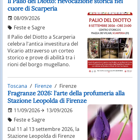
Il Palio del Diotto: rievocazione storica nel
significa scoprire tradizioni ancora vive e un forte
cuore di Scarperia
legame con il territorio.
08/09/2026
Natura tra mare e campagne
Feste e Sagre
Il Palio del Diotto a Scarperia
Oltre alle colline, la Toscana offre anche una costa
celebra l'antica investitura del
affascinante, con località balneari e paesaggi naturali
Vicario attraverso un corteo
di grande valore. Il Parco Naturale della Maremma
storico e prove di abilità tra i
rappresenta un esempio di natura incontaminata,
rioni del borgo mugellano.
dove si alternano pinete, spiagge e zone umide.
L’entroterra, invece, è perfetto per escursioni,
percorsi enogastronomici e attività all’aria aperta.
Toscana
Firenze
Firenze
Sapori e vini di eccellenza
Fragranze 2026: l'arte della profumeria alla
Stazione Leopolda di Firenze
La cucina toscana è conosciuta per la sua semplicità
11/09/2026
13/09/2026
e qualità. Piatti come la ribollita, la bistecca alla
Feste e Sagre
fiorentina e la pappa al pomodoro esprimono al
meglio la tradizione locale. I vini, tra cui il celebre
Dal 11 al 13 settembre 2026, la
Chianti, sono apprezzati in tutto il mondo e
Stazione Leopolda di Firenze