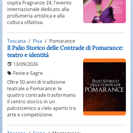
rappresentano una parte fondamentale dell’identità
ospita Fragranze 24, l'evento
regionale. L’esperienza gastronomica in Toscana è
internazionale dedicato alla
un viaggio tra sapori autentici e prodotti di alta
profumeria artistica e alla
qualità.
cultura olfattiva.
Toscana
Pisa
Pomarance
Il Palio Storico delle Contrade di Pomarance:
teatro e identità
13/09/2026
Feste e Sagre
Oltre 50 anni di tradizione
teatrale a Pomarance: le
quattro contrade trasformano
il centro storico in un
palcoscenico a cielo aperto tra
arte e competizione.