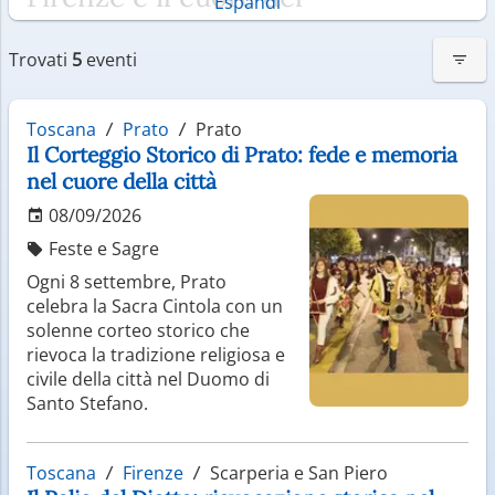
Espandi
Rinascimento
Trovati
5
eventi
Il capoluogo Firenze è il fulcro culturale della regione
e una delle città più importanti della storia dell’arte.
Toscana
Prato
Prato
Qui nacque il Rinascimento, grazie a figure come
Il Corteggio Storico di Prato: fede e memoria
Leonardo da Vinci e Michelangelo Buonarroti.
Monumenti come il Duomo di Firenze e la Galleria
nel cuore della città
degli Uffizi attirano milioni di visitatori, offrendo un
08/09/2026
viaggio tra capolavori senza tempo.
Feste e Sagre
Borghi storici e tradizioni
Ogni 8 settembre, Prato
autentiche
celebra la Sacra Cintola con un
solenne corteo storico che
rievoca la tradizione religiosa e
La Toscana è costellata di borghi medievali
civile della città nel Duomo di
perfettamente conservati. Località come San
Santo Stefano.
Gimignano, famosa per le sue torri, e
Montepulciano, rinomata per il vino, permettono di
immergersi in un’atmosfera d’altri tempi.
Toscana
Firenze
Scarperia e San Piero
Passeggiare tra vicoli in pietra e piazze suggestive