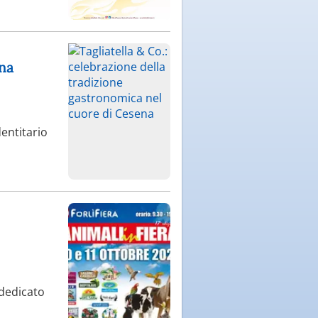
ena
dentitario
 dedicato