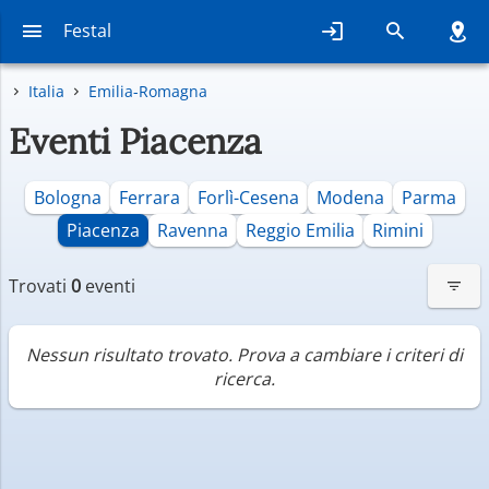
Festal
Italia
Emilia-Romagna
Eventi Piacenza
Bologna
Ferrara
Forlì-Cesena
Modena
Parma
Piacenza
Ravenna
Reggio Emilia
Rimini
Trovati
0
eventi
Nessun risultato trovato. Prova a cambiare i criteri di
ricerca.