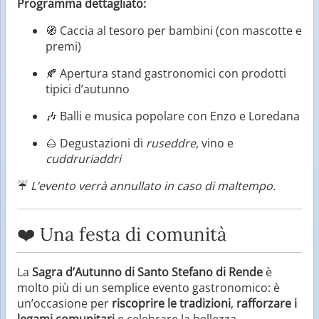
Programma dettagliato:
🧭 Caccia al tesoro per bambini (con mascotte e
premi)
🍂 Apertura stand gastronomici con prodotti
tipici d’autunno
🎶 Balli e musica popolare con Enzo e Loredana
🌰 Degustazioni di
ruseddre
, vino e
cuddruriaddri
☔
L’evento verrà annullato in caso di maltempo.
❤️ Una festa di comunità
La
Sagra d’Autunno di Santo Stefano di Rende
è
molto più di un semplice evento gastronomico: è
un’occasione per
riscoprire le tradizioni
,
rafforzare i
legami comunitari
e celebrare la bellezza