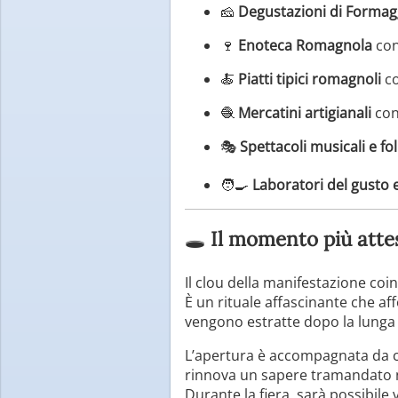
🧀
Degustazioni di Formag
🍷
Enoteca Romagnola
con
🍝
Piatti tipici romagnoli
co
🧶
Mercatini artigianali
con 
🎭
Spettacoli musicali e fol
🧑‍🍳
Laboratori del gusto
🕳️
Il momento più attes
Il clou della manifestazione coi
È un rituale affascinante che aff
vengono estratte dopo la lunga
L’apertura è accompagnata da c
rinnova un sapere tramandato n
Durante la fiera, sarà possibile v