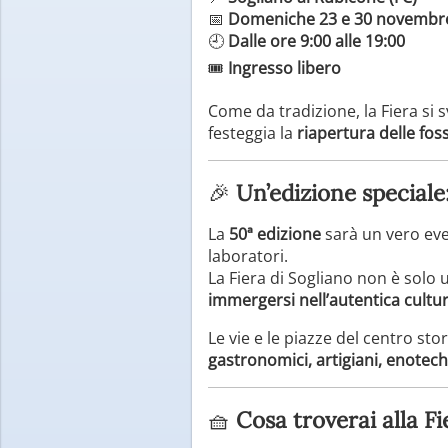
📅
Domeniche 23 e 30 novembre
🕘
Dalle ore 9:00 alle 19:00
🎟️
Ingresso libero
Come da tradizione, la Fiera si
festeggia la
riapertura delle fos
🎉
Un’edizione speciale:
La
50ª edizione
sarà un vero even
laboratori.
La Fiera di Sogliano non è solo
immergersi nell’autentica cult
Le vie e le piazze del centro s
gastronomici, artigiani, enotec
🧺
Cosa troverai alla Fi