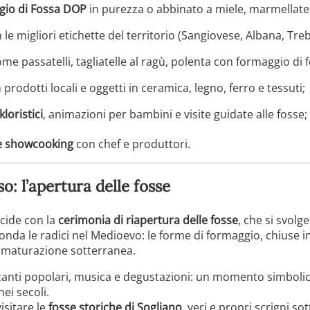
gio di Fossa DOP
in purezza o abbinato a miele, marmellate e
 le migliori etichette del territorio (Sangiovese, Albana, Tre
me passatelli, tagliatelle al ragù, polenta con formaggio di fo
prodotti locali e oggetti in ceramica, legno, ferro e tessuti;
kloristici
, animazioni per bambini e visite guidate alle fosse;
 e showcooking
con chef e produttori.
o: l’apertura delle fosse
ncide con la
cerimonia di riapertura delle fosse
, che si svol
onda le radici nel Medioevo: le forme di formaggio, chiuse in
 maturazione sotterranea.
anti popolari, musica e degustazioni: un momento simbolic
ei secoli.
isitare le
fosse storiche di Sogliano
, veri e propri scrigni so