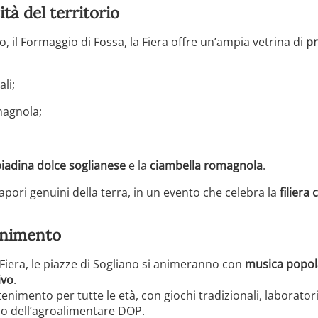
tà del territorio
, il Formaggio di Fossa, la Fiera offre un’ampia vetrina di
pr
li;
magnola;
iadina dolce soglianese
e la
ciambella romagnola
.
apori genuini della terra, in un evento che celebra la
filiera
tenimento
Fiera, le piazze di Sogliano si animeranno con
musica popola
ivo
.
nimento per tutte le età, con giochi tradizionali, laboratori
do dell’agroalimentare DOP.