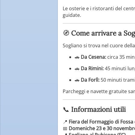
Le osterie e i ristoranti del ce
guidate.
🧭
Come arrivare a Sog
Sogliano si trova nel cuore del
🚗
Da Cesena:
circa 35 min
🚗
Da Rimini:
45 minuti lun
🚗
Da Forlì:
50 minuti trami
Parcheggi e navette gratuite sara
📞
Informazioni utili
📍
Fiera del Formaggio di Fossa 
📅
Domeniche 23 e 30 novembre
📍
Sogliano al Rubicone (FC)