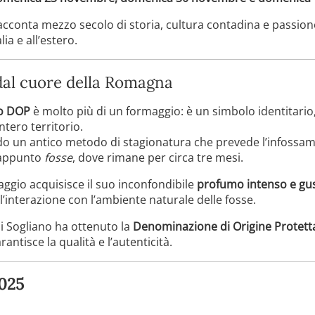
cconta mezzo secolo di storia, cultura contadina e passion
ia e all’estero.
dal cuore della Romagna
no DOP
è molto più di un formaggio: è un simbolo identitario
intero territorio.
do un antico metodo di stagionatura che prevede l’infossam
e appunto
fosse
, dove rimane per circa tre mesi.
ggio acquisisce il suo inconfondibile
profumo intenso e gu
’interazione con l’ambiente naturale delle fosse.
di Sogliano ha ottenuto la
Denominazione di Origine Protett
antisce la qualità e l’autenticità.
2025