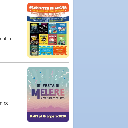
 fitto
rnice