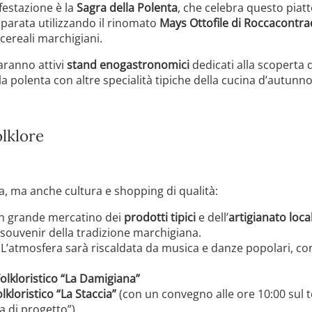
festazione è la
Sagra della Polenta
, che celebra questo piat
eparata utilizzando il rinomato
Mays Ottofile di Roccacontr
 cereali marchigiani.
saranno attivi
stand enogastronomici
dedicati alla scoperta d
la polenta con altre specialità tipiche della cucina d’autunno
lklore
, ma anche cultura e shopping di qualità:
un grande mercatino dei
prodotti tipici
e dell’
artigianato loc
e souvenir della tradizione marchigiana.
L’atmosfera sarà riscaldata da musica e danze popolari, con l
lkloristico “La Damigiana”
kloristico “La Staccia”
(con un convegno alle ore 10:00 sul 
a di progetto”)