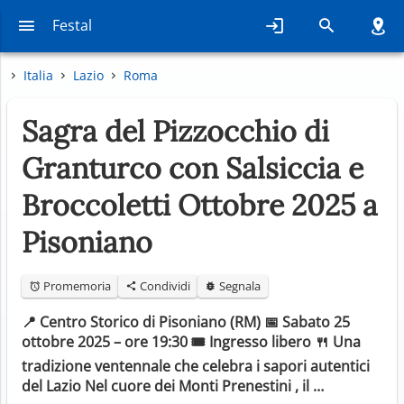
Festal
Italia
Lazio
Roma
Sagra del Pizzocchio di
Granturco con Salsiccia e
Broccoletti Ottobre 2025 a
Pisoniano
Promemoria
Condividi
Segnala
📍 Centro Storico di Pisoniano (RM) 📅 Sabato 25
ottobre 2025 – ore 19:30 🎟️ Ingresso libero 🍴 Una
tradizione ventennale che celebra i sapori autentici
del Lazio Nel cuore dei Monti Prenestini , il …