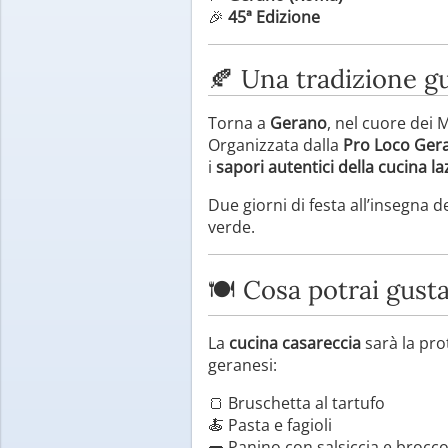
🎉
45ª Edizione
🍂 Una tradizione g
Torna a
Gerano
, nel cuore dei 
Organizzata dalla
Pro Loco Ger
i
sapori autentici della cucina la
Due giorni di festa all’insegna 
verde.
🍽️ Cosa potrai gust
La
cucina casareccia
sarà la pro
geranesi:
🍞 Bruschetta al tartufo
🍝 Pasta e fagioli
🌭 Panino con salsiccia e brocco