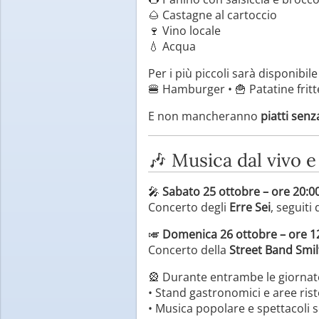
🌰 Castagne al cartoccio
🍷 Vino locale
💧 Acqua
Per i più piccoli sarà disponibil
🍔 Hamburger • 🍟 Patatine fritt
E non mancheranno
piatti senz
🎶 Musica dal vivo 
🎤
Sabato 25 ottobre – ore 20:0
Concerto degli
Erre Sei
, seguiti 
🎺
Domenica 26 ottobre – ore 1
Concerto della
Street Band Smil
🎡 Durante entrambe le giornat
• Stand gastronomici e aree ris
• Musica popolare e spettacoli s