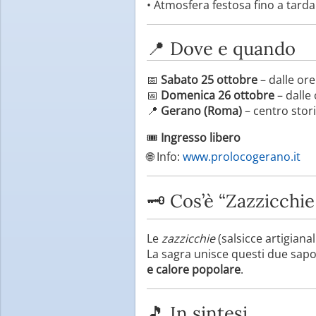
• Atmosfera festosa fino a tarda
📍 Dove e quando
📅
Sabato 25 ottobre
– dalle ore
📅
Domenica 26 ottobre
– dalle 
📍
Gerano (Roma)
– centro stor
🎟️
Ingresso libero
🌐 Info:
www.prolocogerano.it
🗝️ Cos’è “Zazzicchie
Le
zazzicchie
(salsicce artigianal
La sagra unisce questi due sapo
e calore popolare
.
🎵 In sintesi