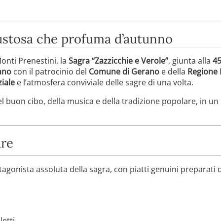
ustosa che profuma d’autunno
Monti Prenestini, la
Sagra “Zazzicchie e Verole”
, giunta alla
45
ano
con il patrocinio del
Comune di Gerano
e della
Regione 
ziale
e l’atmosfera conviviale delle sagre di una volta.
del buon cibo, della musica e della tradizione popolare, in 
are
tagonista assoluta della sagra, con piatti genuini preparati 
letti