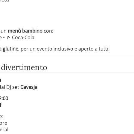
e un
menù bambino
con:
e • 🥤 Coca-Cola
a glutine
, per un evento inclusivo e aperto a tutti.
e divertimento
0
dal DJ set
Cavesja
2:00
f
e:
toro
erali