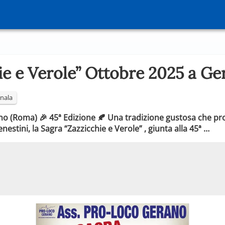
ie e Verole” Ottobre 2025 a Ge
nala
ano (Roma) 🎉 45ª Edizione 🍂 Una tradizione gustosa che p
estini, la Sagra “Zazzicchie e Verole” , giunta alla 45ª …