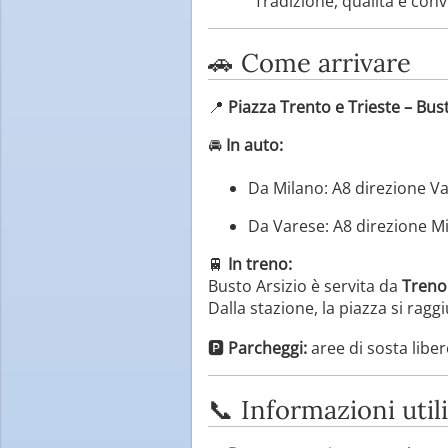
“Tradizione, qualità e conv
🚗 Come arrivare
📍
Piazza Trento e Trieste – Bust
🚘
In auto:
Da Milano: A8 direzione Var
Da Varese: A8 direzione Mi
🚆
In treno:
Busto Arsizio è servita da
Treno
Dalla stazione, la piazza si ragg
🅿️
Parcheggi:
aree di sosta libe
📞 Informazioni utili