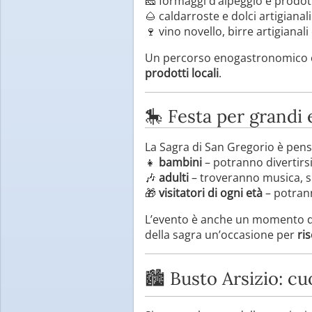
🧀 formaggi d’alpeggio e prodott
🌰 caldarroste e dolci artigianali
🍷 vino novello, birre artigiana
Un percorso enogastronomico che
prodotti locali
.
🎠 Festa per grandi
La Sagra di San Gregorio è pensa
👧
bambini
– potranno divertirsi
🎶
adulti
– troveranno musica, sp
🎁
visitatori di ogni età
– potrann
L’evento è anche un momento di
della sagra un’occasione per
ri
🏙️ Busto Arsizio: cu