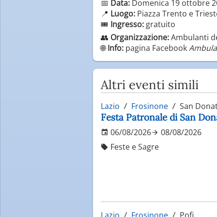
📅
Data:
Domenica 19 ottobre 2
📍
Luogo:
Piazza Trento e Triest
🎟️
Ingresso:
gratuito
👥
Organizzazione:
Ambulanti del
🌐
Info:
pagina Facebook
Ambulan
Altri eventi simili
Lazio
Frosinone
San Donat
Festa Patronale di San Do
06/08/2026
08/08/2026
Feste e Sagre
Lazio
Frosinone
Pofi