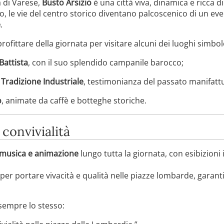
a di Varese,
Busto Arsizio
è una città viva, dinamica e ricca di
o, le vie del centro storico diventano palcoscenico di un ev
e
.
profittare della giornata per visitare alcuni dei luoghi simbol
Battista
, con il suo splendido campanile barocco;
 Tradizione Industriale
, testimonianza del passato manifatt
o
, animate da caffè e botteghe storiche.
 convivialità
musica e animazione
lungo tutta la giornata, con esibizioni 
i per portare vivacità e qualità nelle piazze lombarde, garan
 sempre lo stesso: