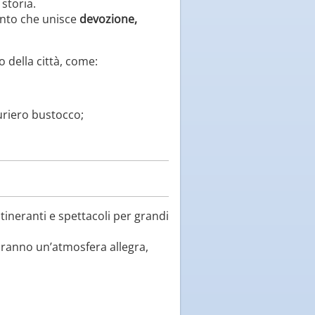
 storia.
ento che unisce
devozione,
o della città, come:
uriero bustocco;
itineranti e spettacoli per grandi
tiranno un’atmosfera allegra,