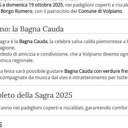
6 a domenica 19 ottobre 2025
, nei padiglioni coperti e riscal
e Borgo Rumero
, con il patrocinio del
Comune di Volpiano
.
nno: la Bagna Cauda
agra è la
Bagna Cauda
, la celebre salsa calda piemontese a 
tagione.
imbolo di amicizia e condivisione, che a Volpiano diventa o
omica regionale.
a festa sarà possibile gustare
Bagna Cauda con verdure fre
ccompagnate da musica dal vivo e intrattenimento per tutte 
eto della Sagra 2025
eranno nei padiglioni coperti e riscaldati, garantendo comfo
5