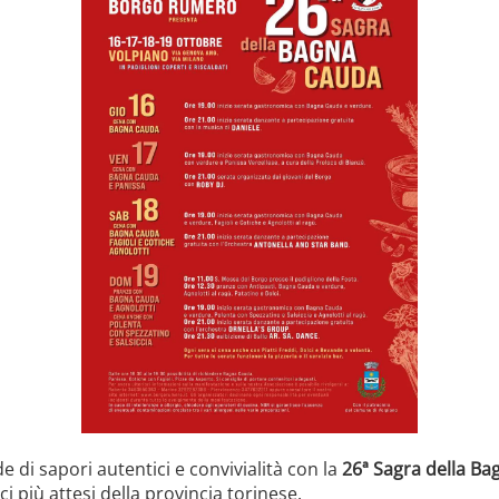
di sapori autentici e convivialità con la
26ª Sagra della Ba
 più attesi della provincia torinese.