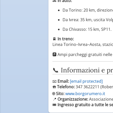
🚗
In auto:
Da Torino: 20 km, direzion
Da Ivrea: 35 km, uscita Vo
Da Chivasso: 15 km, SP11.
🚆
In treno:
Linea Torino–Ivrea–Aosta, stazi
🅿️ Ampi parcheggi gratuiti nelle
📞 Informazioni e p
📧
Email:
[email protected]
☎️
Telefono:
347 3622211 (Robert
🌐
Sito:
www.borgorumero.it
📍
Organizzazione:
Associazion
🎟️
Ingresso gratuito a tutte le s