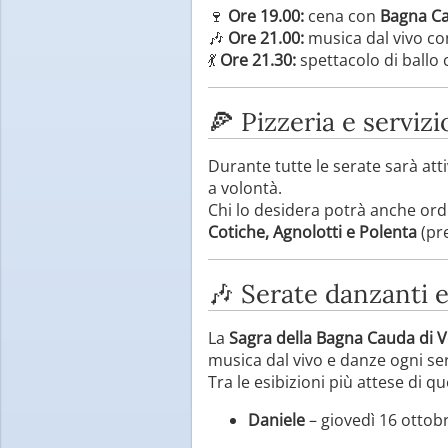
🍷
Ore 19.00:
cena con
Bagna Cau
🎶
Ore 21.00:
musica dal vivo c
💃
Ore 21.30:
spettacolo di ballo
🍕 Pizzeria e servizi
Durante tutte le serate sarà att
a volontà.
Chi lo desidera potrà anche ord
Cotiche, Agnolotti e Polenta
(pre
🎶 Serate danzanti e
La
Sagra della Bagna Cauda di 
musica dal vivo e danze ogni se
Tra le esibizioni più attese di q
Daniele
– giovedì 16 ottob