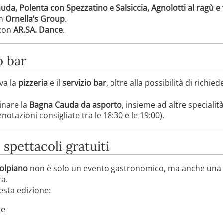
da, Polenta con Spezzatino e Salsiccia, Agnolotti al ragù e
on
Ornella’s Group
.
 con
AR.SA. Dance
.
o bar
iva la
pizzeria
e il
servizio bar
, oltre alla possibilità di richie
inare la
Bagna Cauda da asporto
, insieme ad altre specialit
notazioni consigliate tra le 18:30 e le 19:00).
 spettacoli gratuiti
Volpiano
non è solo un evento gastronomico, ma anche una 
ra.
uesta edizione:
re