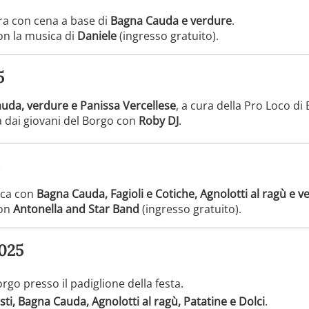
ra con cena a base di
Bagna Cauda e verdure
.
n la musica di
Daniele
(ingresso gratuito).
5
uda, verdure e Panissa Vercellese
, a cura della Pro Loco di 
 dai giovani del Borgo con
Roby DJ
.
ica con
Bagna Cauda, Fagioli e Cotiche, Agnolotti al ragù e v
con
Antonella and Star Band
(ingresso gratuito).
025
go presso il padiglione della festa.
sti, Bagna Cauda, Agnolotti al ragù, Patatine e Dolci
.