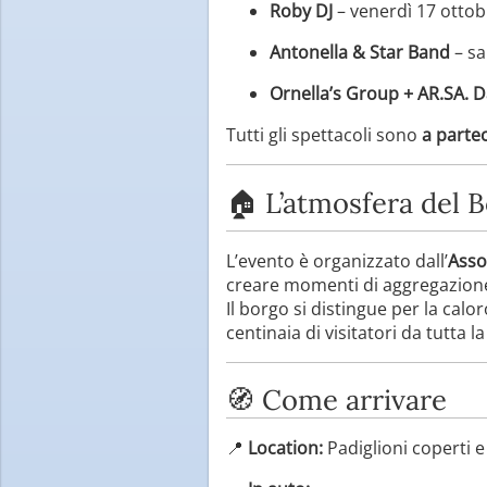
Roby DJ
– venerdì 17 ottob
Antonella & Star Band
– sa
Ornella’s Group + AR.SA. 
Tutti gli spettacoli sono
a parte
🏠 L’atmosfera del
L’evento è organizzato dall’
Asso
creare momenti di aggregazione
Il borgo si distingue per la calo
centinaia di visitatori da tutta l
🧭 Come arrivare
📍
Location:
Padiglioni coperti e