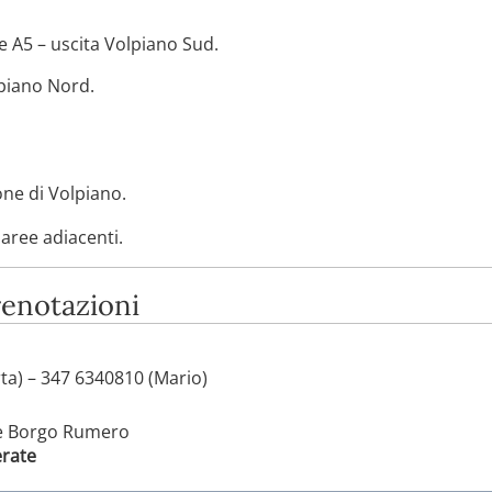
e A5 – uscita Volpiano Sud.
lpiano Nord.
one di Volpiano.
 aree adiacenti.
renotazioni
a) – 347 6340810 (Mario)
e Borgo Rumero
erate