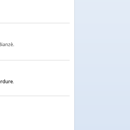
Bianzè.
erdure
.