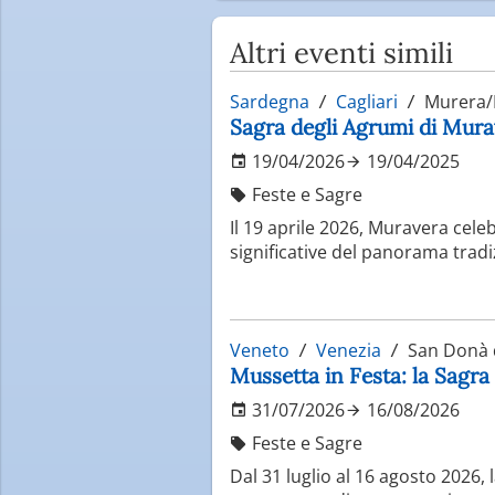
Altri eventi simili
Sardegna
Cagliari
Murera/
Sagra degli Agrumi di Murav
19/04/2026
19/04/2025
Feste e Sagre
Il 19 aprile 2026, Muravera celeb
significative del panorama tradi
Veneto
Venezia
San Donà d
Mussetta in Festa: la Sagra
31/07/2026
16/08/2026
Feste e Sagre
Dal 31 luglio al 16 agosto 2026,