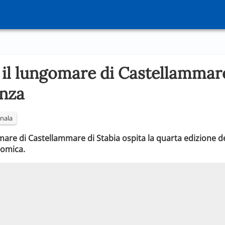
 il lungomare di Castellammare
enza
nala
gomare di Castellammare di Stabia ospita la quarta edizione d
nomica.