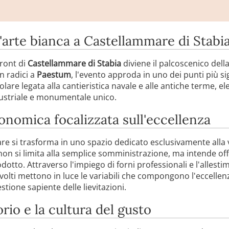
'arte bianca a Castellammare di Stabi
front di
Castellammare di Stabia
diviene il palcoscenico dell
n radici a
Paestum
, l'evento approda in uno dei punti più si
olare legata alla cantieristica navale e alle antiche terme, e
ustriale e monumentale unico.
onomica focalizzata sull'eccellenza
are si trasforma in uno spazio dedicato esclusivamente alla 
non si limita alla semplice somministrazione, ma intende o
odotto. Attraverso l'impiego di forni professionali e l'allest
involti mettono in luce le variabili che compongono l'eccellen
stione sapiente delle lievitazioni.
torio e la cultura del gusto