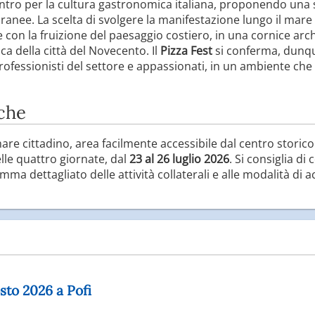
tro per la cultura gastronomica italiana, proponendo una sin
anee. La scelta di svolgere la manifestazione lungo il mare
con la fruizione del paesaggio costiero, in una cornice arch
a della città del Novecento. Il
Pizza Fest
si conferma, dunqu
essionisti del settore e appassionati, in un ambiente che pr
iche
mare cittadino, area facilmente accessibile dal centro storico
lle quattro giornate, dal
23 al 26 luglio 2026
. Si consiglia di 
ma dettagliato delle attività collaterali e alle modalità di a
osto 2026 a Pofi