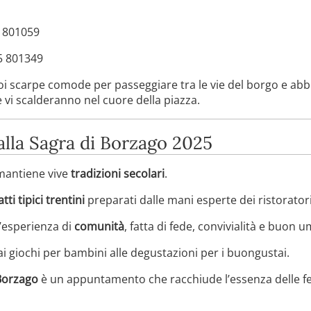
5 801059
65 801349
i scarpe comode per passeggiare tra le vie del borgo e abbi
e vi scalderanno nel cuore della piazza.
alla Sagra di Borzago 2025
 mantiene vive
tradizioni secolari
.
atti tipici trentini
preparati dalle mani esperte dei ristoratori 
n’esperienza di
comunità
, fatta di fede, convivialità e buon 
ai giochi per bambini alle degustazioni per i buongustai.
Borzago
è un appuntamento che racchiude l’essenza delle fes