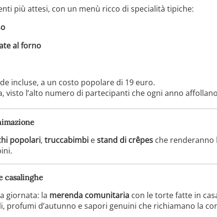
ti più attesi, con un menù ricco di specialità tipiche:
so
ate al forno
e incluse, a un costo popolare di 19 euro.
, visto l’alto numero di partecipanti che ogni anno affollano 
animazione
chi popolari
,
truccabimbi
e
stand di crêpes
che renderanno la
ini.
e casalinghe
a giornata: la
merenda comunitaria
con le torte fatte in ca
ali, profumi d’autunno e sapori genuini che richiamano la con