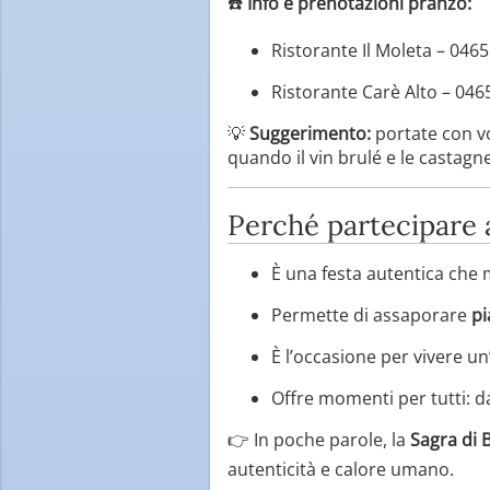
☎️
Info e prenotazioni pranzo:
Ristorante Il Moleta – 046
Ristorante Carè Alto – 04
💡
Suggerimento:
portate con vo
quando il vin brulé e le castagn
Perché partecipare 
È una festa autentica che
Permette di assaporare
pi
È l’occasione per vivere u
Offre momenti per tutti: d
👉 In poche parole, la
Sagra di 
autenticità e calore umano.