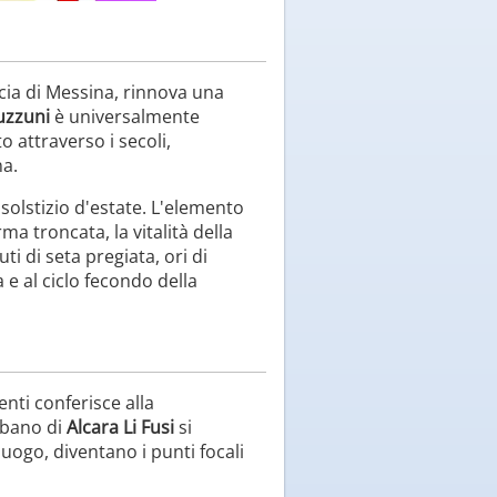
ncia di Messina, rinnova una
uzzuni
è universalmente
o attraverso i secoli,
na.
l solstizio d'estate. L'elemento
ma troncata, la vitalità della
i di seta pregiata, ori di
e al ciclo fecondo della
nti conferisce alla
rbano di
Alcara Li Fusi
si
 luogo, diventano i punti focali