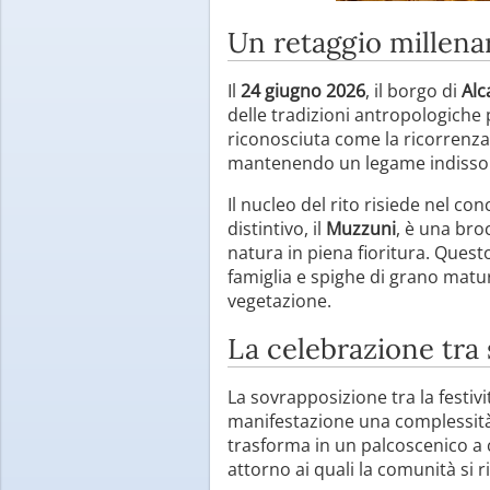
Un retaggio millenar
Il
24 giugno 2026
, il borgo di
Alc
delle tradizioni antropologiche 
riconosciuta come la ricorrenza 
mantenendo un legame indissolubi
Il nucleo del rito risiede nel con
distintivo, il
Muzzuni
, è una broc
natura in piena fioritura. Quest
famiglia e spighe di grano matu
vegetazione.
La celebrazione tra
La sovrapposizione tra la festivi
manifestazione una complessità 
trasforma in un palcoscenico a ci
attorno ai quali la comunità si r