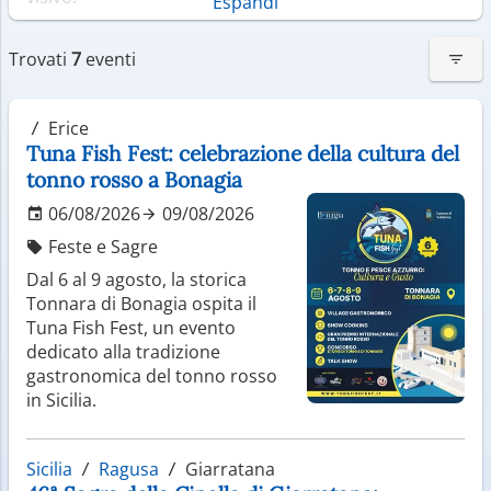
Espandi
Città d’arte e patrimoni storici
Trovati
7
eventi
Il capoluogo Palermo è un crocevia di culture, con
monumenti che raccontano secoli di dominazioni
Erice
diverse. Tra le città più celebri spicca Catania,
Tuna Fish Fest: celebrazione della cultura del
dominata dalla presenza dell’Etna, e Siracusa,
tonno rosso a Bonagia
famosa per il suo patrimonio archeologico e il
fascino dell’isola di Ortigia. La Valle dei Templi
06/08/2026
09/08/2026
rappresenta uno dei complessi archeologici più
Feste e Sagre
importanti del mondo, testimonianza della
Dal 6 al 9 agosto, la storica
grandezza della civiltà greca.
Tonnara di Bonagia ospita il
Natura tra vulcani e mare
Tuna Fish Fest, un evento
dedicato alla tradizione
cristallino
gastronomica del tonno rosso
in Sicilia.
Uno degli elementi più iconici della Sicilia è l’Etna, il
vulcano attivo più alto d’Europa, meta di escursioni e
attività all’aria aperta. Le riserve naturali e le aree
Sicilia
Ragusa
Giarratana
protette offrono paesaggi incontaminati, mentre le