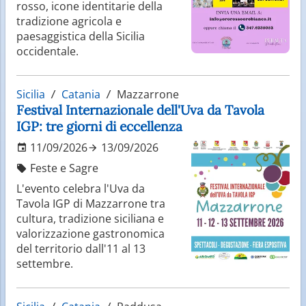
mondo, grazie alla varietà e all’intensità dei suoi
rosso, icone identitarie della
sapori. Piatti come la pasta alla Norma, gli arancini e
tradizione agricola e
la caponata raccontano la storia e le influenze
paesaggistica della Sicilia
culturali della regione. I dolci, come i cannoli e la
occidentale.
cassata, sono simboli della tradizione locale. Il tutto
è accompagnato da vini di qualità e da prodotti tipici
che rendono ogni esperienza culinaria un viaggio nei
Sicilia
Catania
Mazzarrone
sapori della Sicilia.
Festival Internazionale dell'Uva da Tavola
IGP: tre giorni di eccellenza
11/09/2026
13/09/2026
Feste e Sagre
L'evento celebra l'Uva da
Tavola IGP di Mazzarrone tra
cultura, tradizione siciliana e
valorizzazione gastronomica
del territorio dall'11 al 13
settembre.