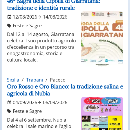
46ª Sagra della Cipolla di Giarratana:
coste regalano spiagge di sabbia dorata e acque
tradizione e identità rurale
limpide. Località come San Vito Lo Capo e Taormina
12/08/2026
14/08/2026
attirano visitatori per la loro bellezza e per le viste
panoramiche sul mare.
Feste e Sagre
Dal 12 al 14 agosto, Giarratana
Tradizioni e cultura popolare
celebra il suo prodotto agricolo
d'eccellenza in un percorso tra
La Sicilia è una terra ricca di tradizioni, feste e
enogastronomia, storia e
manifestazioni popolari che riflettono la sua identità
cultura locale.
unica. Le celebrazioni religiose, i mercati storici e le
rappresentazioni teatrali contribuiscono a creare
un’atmosfera vivace e autentica. L’artigianato locale,
Sicilia
Trapani
Paceco
come la ceramica e i carretti siciliani, rappresenta un
Oro Rosso e Oro Bianco: la tradizione salina e
altro elemento distintivo della cultura dell’isola.
agricola di Nubia
Sapori intensi della cucina
04/09/2026
06/09/2026
siciliana
Feste e Sagre
Dal 4 al 6 settembre, Nubia
La gastronomia siciliana è tra le più apprezzate al
celebra il sale marino e l'aglio