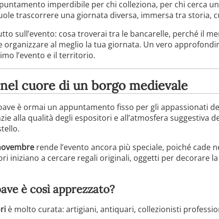
puntamento imperdibile per chi colleziona, per chi cerca un
le trascorrere una giornata diversa, immersa tra storia, cu
tto sull’evento: cosa troverai tra le bancarelle, perché il m
me organizzare al meglio la tua giornata. Un vero approfond
o l’evento e il territorio.
nel cuore di un borgo medievale
 Soave è ormai un appuntamento fisso per gli appassionati d
razie alla qualità degli espositori e all’atmosfera suggestiva 
tello.
 novembre
rende l’evento ancora più speciale, poiché cade n
atori iniziano a cercare regali originali, oggetti per decorare l
oave è così apprezzato?
ri
è molto curata: artigiani, antiquari, collezionisti profession