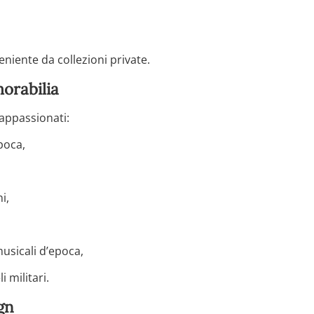
eniente da collezioni private.
orabilia
appassionati:
poca,
i,
sicali d’epoca,
 militari.
gn