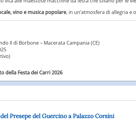
no vita alle maestose macchine da festa che sfilano per le v
ocale, vino e musica popolare
, in un’atmosfera di allegria e 
do II di Borbone – Macerata Campania (CE)
025
tivo)
o della Festa dei Carri 2026
 del Presepe del Guercino a Palazzo Corsini