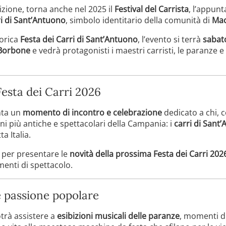
izione, torna anche nel 2025 il
Festival del Carrista
, l’appunt
ri di Sant’Antuono
, simbolo identitario della comunità di
Mac
torica
Festa dei Carri di Sant’Antuono
, l’evento si terrà
sabat
 Borbone
e vedrà protagonisti i maestri carristi, le paranze e
Festa dei Carri 2026
ta un
momento di incontro e celebrazione
dedicato a chi, c
ni più antiche e spettacolari della Campania: i
carri di Sant
a Italia.
e per presentare le
novità della prossima Festa dei Carri 202
nti di spettacolo.
e passione popolare
otrà assistere a
esibizioni musicali delle paranze
, momenti d