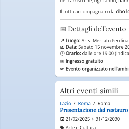
dei carristi che, ogni anno, dan
Il tutto accompagnato da
cibo l
📅 Dettagli dell’evento
📍
Luogo:
Area Mercato Ferdinan
📅
Data:
Sabato 15 novembre 2
🕖
Orario:
dalle ore 19:00 (indica
🎟️
Ingresso gratuito
🎺
Evento organizzato nell’ambit
Altri eventi simili
Lazio
Roma
Roma
Presentazione del restauro
21/02/2025
31/12/2030
Arte e Cultura