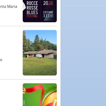
anta Maria
to