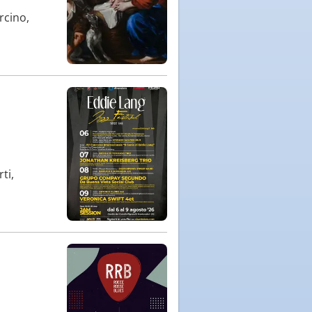
rcino,
ti,