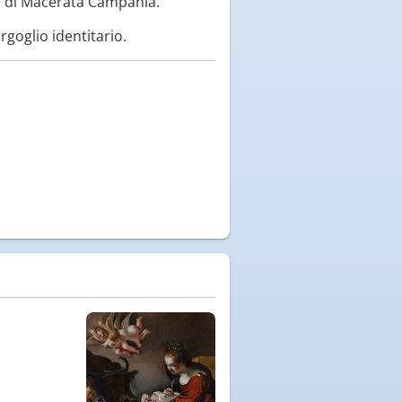
ie di Macerata Campania.
orgoglio identitario.