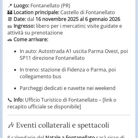
📍
Luogo:
Fontanellato (PR)
🏰
Location principale:
Castello di Fontanellato
📆
Date:
dal
16 novembre 2025 al 6 gennaio 2026
🎫
Ingresso:
libero per i mercatini; visite guidate e
attività su prenotazione
🚗
Come arrivare:
In auto: Autostrada A1 uscita Parma Ovest, poi
SP11 direzione Fontanellato
In treno: stazione di Fidenza o Parma, poi
collegamento bus
Parcheggi dedicati e navette nei weekend
📞
Info:
Ufficio Turistico di Fontanellato – [link o
recapito ufficiale se disponibile]
🎶 Eventi collaterali e spettacoli
Il calendario del
Natale a Fontanellato
sarà ricco di