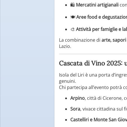
🛍️
Mercatini artigianali
con
🍽️
Aree food e degustazio
🎨
Attività per famiglie e l
La combinazione di
arte, sapori
Lazio.
Cascata di Vino 2025: u
Isola del Liri è una porta d’ingr
genuini.
Chi partecipa all’evento potrà co
Arpino
, città di Cicerone, 
Sora
, vivace cittadina sul 
Castelliri e Monte San Gi