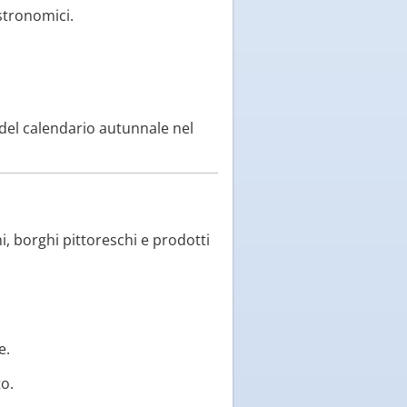
stronomici.
del calendario autunnale nel
ni, borghi pittoreschi e prodotti
e.
to.