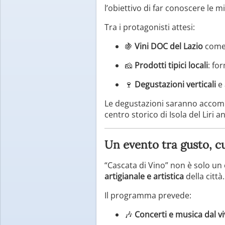
l’obiettivo di far conoscere le mig
Tra i protagonisti attesi:
🍇
Vini DOC del Lazio
come 
🧀
Prodotti tipici locali
: fo
🍷
Degustazioni verticali
e 
Le degustazioni saranno acco
centro storico di Isola del Liri 
Un evento tra gusto, c
“Cascata di Vino” non è solo un
artigianale e artistica
della città.
Il programma prevede:
🎶
Concerti e musica dal v