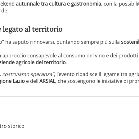
ekend autunnale tra cultura e gastronomia
, con la possibil
rde.
 legato al territorio
ino” ha saputo rinnovarsi, puntando sempre più sulla
sostenib
pproccio consapevole al consumo del vino e dei prodotti ali
ziende agricole del territorio
.
à, costruiamo speranza”
, l’evento ribadisce il legame tra ag
ione Lazio
e dell’
ARSIAL
, che sostengono le iniziative di 
ntro storico