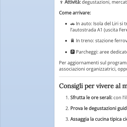
🍷
Attività:
degustazioni, mercatin
Come arrivare:
🚗 In auto: Isola del Liri 
l’autostrada A1 (uscita Fe
🚆 In treno: stazione ferrov
🅿️ Parcheggi: aree dedicat
Per aggiornamenti sul programma 
associazioni organizzatrici, oppu
Consigli per vivere al m
Sfrutta le ore serali:
con l’i
Prova le degustazioni guid
Assaggia la cucina tipica ci