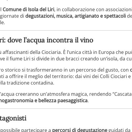
el
Comune di Isola del Liri
, in collaborazione con associazioni
 giornate di
degustazioni, musica, artigianato e spettacoli
de
le.
iri: dove l’acqua incontra il vino
iù affascinanti della Ciociaria. È l’unica città in Europa che 
ve il fiume Liri si divide in due bracci creando un’isola, da cu
tro storico si trasformeranno in un percorso del gusto, con
i a offrire il meglio del territorio: dai vini dei Colli Ciociari 
ella tradizione contadina.
 sull’acqua creeranno un’atmosfera magica, rendendo “Casca
nogastronomia e bellezza paesaggistica
.
tagonisti
possibile partecipare a
percorsi di degustazione
guidati da