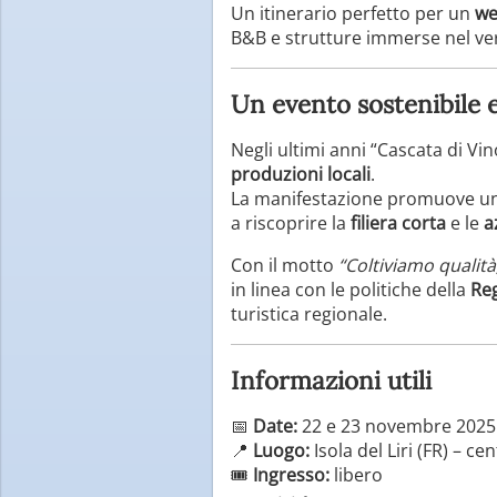
Un itinerario perfetto per un
we
B&B e strutture immerse nel ve
Un evento sostenibile e
Negli ultimi anni “Cascata di V
produzioni locali
.
La manifestazione promuove un a
a riscoprire la
filiera corta
e le
a
Con il motto
“Coltiviamo qualit
in linea con le politiche della
Reg
turistica regionale.
Informazioni utili
📅
Date:
22 e 23 novembre 2025
📍
Luogo:
Isola del Liri (FR) – ce
🎟️
Ingresso:
libero