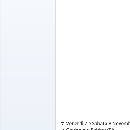
📅
Venerdì 7 e Sabato 8 Novem
📍
Gavignano Sabino (RI)