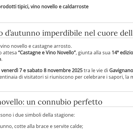
odotti tipici, vino novello e caldarroste
d’autunno imperdibile nel cuore dell
vino novello e castagne arrosto.
o attesa
“Castagne e Vino Novello”
, giunta alla sua
14ª edizi
o
.
i
venerdì 7 e sabato 8 novembre 2025
tra le vie di
Gavignano
ntinaia di visitatori si riuniscono per celebrare i sapori, la m
novello: un connubio perfetto
 sono i due simboli della stagione:
tunno, cotte alla brace e servite calde;