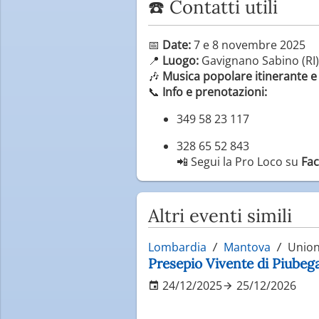
☎️ Contatti utili
📅
Date:
7 e 8 novembre 2025
📍
Luogo:
Gavignano Sabino (RI)
🎶
Musica popolare itinerante e
📞
Info e prenotazioni:
349 58 23 117
328 65 52 843
📲 Segui la Pro Loco su
Fac
Altri eventi simili
Lombardia
Mantova
Unione
Presepio Vivente di Piube
24/12/2025
25/12/2026