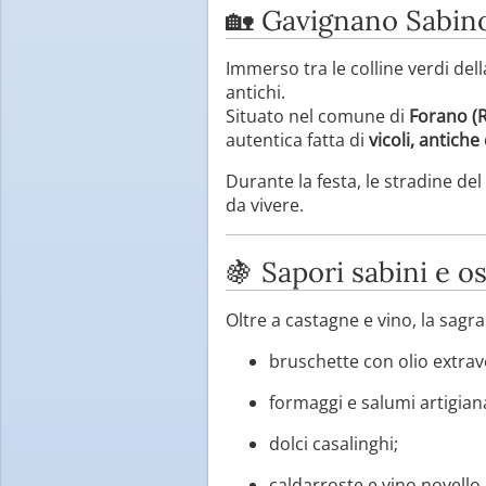
🏡 Gavignano Sabino
Immerso tra le colline verdi del
antichi.
Situato nel comune di
Forano (R
autentica fatta di
vicoli, antich
Durante la festa, le stradine de
da vivere.
🍇 Sapori sabini e os
Oltre a castagne e vino, la sag
bruschette con olio extrav
formaggi e salumi artigiana
dolci casalinghi;
caldarroste e vino novell