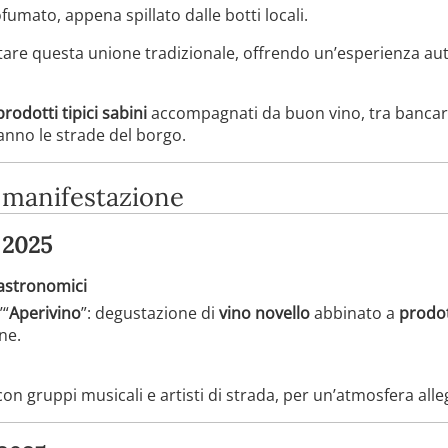
ofumato, appena spillato dalle botti locali.
tare questa unione tradizionale, offrendo un’esperienza aute
prodotti tipici sabini
accompagnati da buon vino, tra bancare
anno le strade del borgo.
 manifestazione
 2025
gastronomici
’“
Aperivino
”: degustazione di
vino novello
abbinato a
prodott
ne.
on gruppi musicali e artisti di strada, per un’atmosfera alle