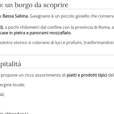
: un borgo da scoprire
la
Bassa Sabina
, Gavignano è un piccolo gioiello che conserva
I)
, a pochi chilometri dal confine con la provincia di Roma, o
e case in pietra e panorami mozzafiato
.
l centro storico si colorano di luci e profumi, trasformandos
pitalità
ra propone un ricco assortimento di
piatti e prodotti tipici
del
ergine locale;
li;
o in abbondanza.