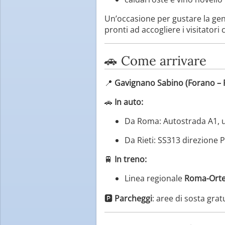
Un’occasione per gustare la genu
pronti ad accogliere i visitatori
🚗 Come arrivare
📍
Gavignano Sabino (Forano – R
🚗
In auto:
Da Roma: Autostrada A1, u
Da Rieti: SS313 direzione 
🚆
In treno:
Linea regionale
Roma-Ort
🅿️
Parcheggi
: aree di sosta grat