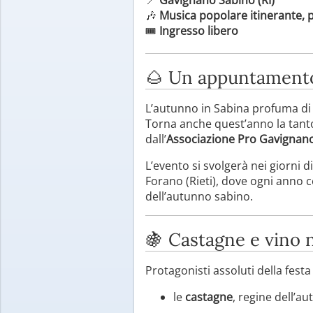
🎶
Musica popolare itinerante, pr
🎟️
Ingresso libero
🌰 Un appuntamento 
L’autunno in Sabina profuma di 
Torna anche quest’anno la tant
dall’
Associazione Pro Gavignan
L’evento si svolgerà nei giorni d
Forano (Rieti), dove ogni anno ce
dell’autunno sabino.
🍇 Castagne e vino 
Protagonisti assoluti della festa
le
castagne
, regine dell’au