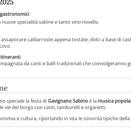
2025
 gastronomici
nuove specialità sabine e tanto vino novello.
e assaporare caldarroste appena tostate, dolci a base di cas
 Loco.
itineranti
mpagnata da canti e balli tradizionali che coinvolgeranno gra
one
o speciale la festa di
Gavignano Sabino
è la
musica popolar
 le vie del borgo con canti, tamburelli e organetti.
omia e cultura, riportando in vita le sonorità tipiche della S