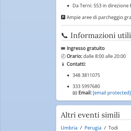
Da Terni: SS3 in direzione 
🅿️ Ampie aree di parcheggio grat
📞 Informazioni utili
🎟
Ingresso gratuito
🕗
Orario:
dalle 8:00 alle 20:00
📱
Contatti:
348 3811075
333 5997680
📧
Email:
[email protected]
Altri eventi simili
Umbria
Perugia
Todi