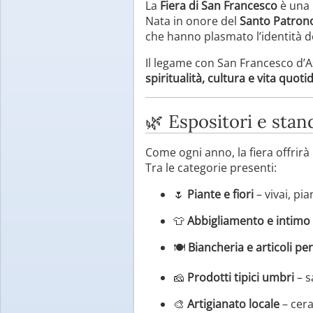
La
Fiera di San Francesco
è una 
Nata in onore del
Santo Patrono 
che hanno plasmato l’identità de
Il legame con San Francesco d’As
spiritualità, cultura e vita quoti
🌿 Espositori e stan
Come ogni anno, la fiera offrirà 
Tra le categorie presenti:
🌷
Piante e fiori
– vivai, pi
👕
Abbigliamento e intimo
🍽
Biancheria e articoli per
🧀
Prodotti tipici umbri
– s
🎨
Artigianato locale
– cera