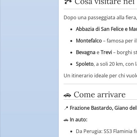
🏞️ Cosa visitare nei
Dopo una passeggiata alla fiera, 
Abbazia di San Felice e Ma
Montefalco
– famosa per il
Bevagna
e
Trevi
– borghi st
Spoleto
, a soli 20 km, con
Un itinerario ideale per chi vuo
🚗 Come arrivare
📍
Frazione Bastardo, Giano del
🚗
In auto:
Da Perugia: SS3 Flaminia f