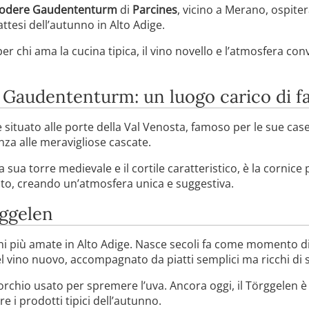
odere Gaudententurm
di
Parcines
, vicino a Merano, ospiter
attesi dell’autunno in Alto Adige.
chi ama la cucina tipica, il vino novello e l’atmosfera conv
e Gaudententurm: un luogo carico di f
situato alle porte della Val Venosta, famoso per le sue case
nza alle meravigliose cascate.
la sua torre medievale e il cortile caratteristico, è la cornic
usto, creando un’atmosfera unica e suggestiva.
rggelen
oni più amate in Alto Adige. Nasce secoli fa come momento d
 vino nuovo, accompagnato da piatti semplici ma ricchi di 
 torchio usato per spremere l’uva. Ancora oggi, il Törggelen 
e i prodotti tipici dell’autunno.