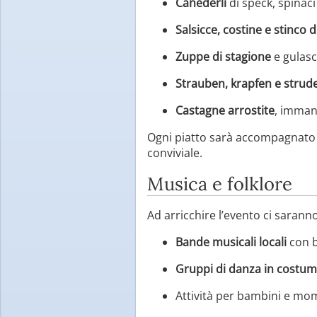
Canederli
di speck, spinac
Salsicce, costine e stinco d
Zuppe di stagione
e gulas
Strauben, krapfen e strude
Castagne arrostite
, imman
Ogni piatto sarà accompagnato d
conviviale.
Musica e folklore
Ad arricchire l’evento ci saranno
Bande musicali locali
con b
Gruppi di danza in costu
Attività per bambini e mom