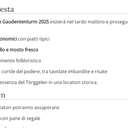
festa
ere Gaudententurm 2025
inizierà nel tardo mattino e prosegui
ronomici
con piatti tipici
llo e mosto fresco
imento folkloristico
 cortile del podere, tra tavolate imbandite e risate
essenza del Törggelen in una location storica.
en
visitatori potranno assaporare:
con pane di segale