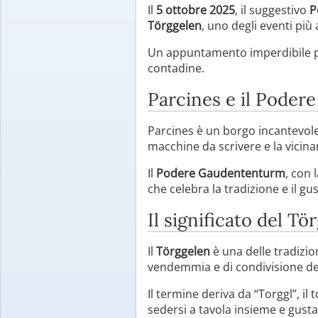
Il
5 ottobre 2025
, il suggestivo
P
Törggelen
, uno degli eventi più 
Un appuntamento imperdibile per 
contadine.
Parcines e il Poder
Parcines è un borgo incantevole 
macchine da scrivere e la vicina
Il
Podere Gaudententurm
, con 
che celebra la tradizione e il g
Il significato del Tö
Il
Törggelen
è una delle tradizi
vendemmia e di condivisione del
Il termine deriva da “Torggl”, il
sedersi a tavola insieme e gustar