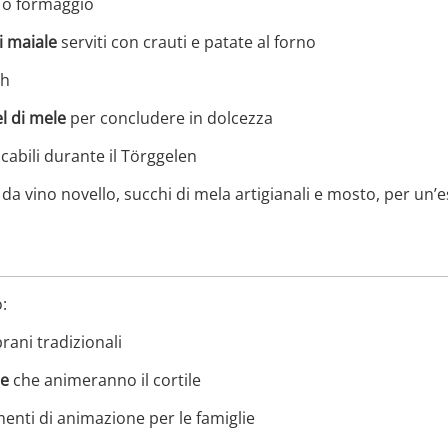
i o formaggio
i maiale
serviti con crauti e patate al forno
ch
l di mele
per concludere in dolcezza
cabili durante il Törggelen
a vino novello, succhi di mela artigianali e mosto, per un’
:
rani tradizionali
me
che animeranno il cortile
enti di animazione per le famiglie