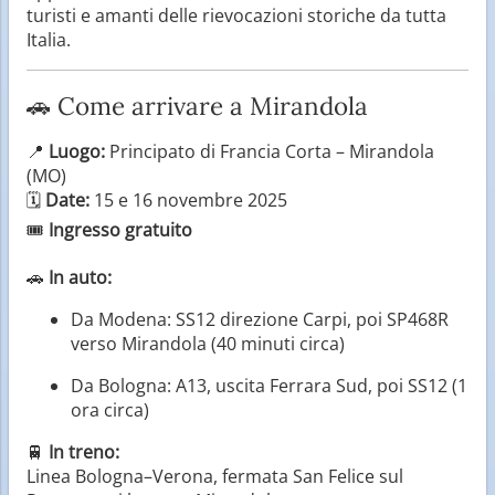
turisti e amanti delle rievocazioni storiche da tutta
Italia.
🚗 Come arrivare a Mirandola
📍
Luogo:
Principato di Francia Corta – Mirandola
(MO)
🗓️
Date:
15 e 16 novembre 2025
🎟️
Ingresso gratuito
🚗
In auto:
Da Modena: SS12 direzione Carpi, poi SP468R
verso Mirandola (40 minuti circa)
Da Bologna: A13, uscita Ferrara Sud, poi SS12 (1
ora circa)
🚆
In treno:
Linea Bologna–Verona, fermata San Felice sul