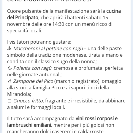
Cuore pulsante della manifestazione sarà la
cucina
del Principato
, che aprirà i battenti sabato 15
novembre dalle ore 14:30 con un menù ricco di
specialità locali.
I visitatori potranno gustare:
🍝
Maccheroni al pettine con ragù
– una delle paste
simbolo della tradizione modenese, tirata a mano e
condita con il classico sugo della nonna;
🥘
Polenta con ragù
, cremosa e profumata, perfetta
nelle giornate autunnali;
🍖
Zampone dei Pico
(marchio registrato), omaggio
alla storica famiglia Pico e ai sapori tipici della
Mirandola;
🍞
Gnocco fritto
, fragrante e irresistibile, da abbinare
a salumi e formaggi locali.
Il tutto sarà accompagnato da
vini rossi corposi e
lambruschi emiliani
, mentre per i più golosi non
mancheranno dolci caserecci e caldarroste.