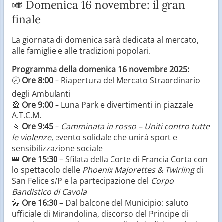
🎺 Domenica 16 novembre: il gran
finale
La giornata di domenica sarà dedicata al mercato,
alle famiglie e alle tradizioni popolari.
Programma della domenica 16 novembre 2025:
🕗
Ore 8:00
– Riapertura del Mercato Straordinario
degli Ambulanti
🎡
Ore 9:00
– Luna Park e divertimenti in piazzale
A.T.C.M.
🚶
Ore 9:45
–
Camminata in rosso – Uniti contro tutte
le violenze
, evento solidale che unirà sport e
sensibilizzazione sociale
👑
Ore 15:30
– Sfilata della Corte di Francia Corta con
lo spettacolo delle
Phoenix Majorettes & Twirling
di
San Felice s/P e la partecipazione del
Corpo
Bandistico di Cavola
🎤
Ore 16:30
– Dal balcone del Municipio: saluto
ufficiale di Mirandolina, discorso del Principe di