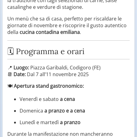
la tradizione con tagli selezionati di carne, salse
casalinghe e verdure di stagione.
Un menù che sa di casa, perfetto per riscaldare le
giornate di novembre e riscoprire il gusto autentico
della
cucina contadina emiliana
.
🗓️ Programma e orari
📍
Luogo:
Piazza Garibaldi, Codigoro (FE)
📆
Date:
Dal 7 all’11 novembre 2025
🍽️
Apertura stand gastronomico:
Venerdì e sabato
a cena
Domenica
a pranzo e a cena
Lunedì e martedì
a pranzo
Durante la manifestazione non mancheranno