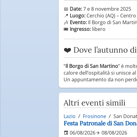
📅
Date:
7 e 8 novembre 2025
📍
Luogo:
Cerchio (AQ) – Centro
🎶
Evento:
Il Borgo di San Martin
🎟️
Ingresso:
libero
❤️ Dove l’autunno d
“
Il Borgo di San Martino
” è molt
calore dell’ospitalità si unisce a
Un appuntamento da non perder
Altri eventi simili
Lazio
Frosinone
San Donat
Festa Patronale di San Do
06/08/2026
08/08/2026