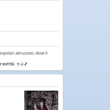
popolari abruzzesi, dove il
 sorrisi
. 🍷🌰🎵