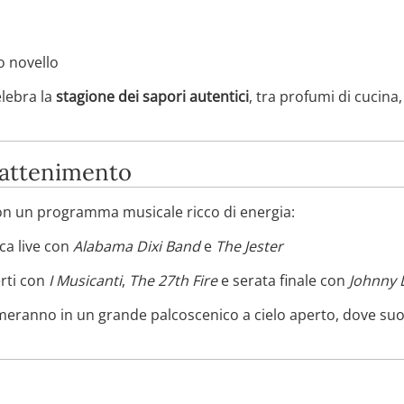
no novello
elebra la
stagione dei sapori autentici
, tra profumi di cucina,
trattenimento
con un programma musicale ricco di energia:
a live con
Alabama Dixi Band
e
The Jester
rti con
I Musicanti
,
The 27th Fire
e serata finale con
Johnny 
rmeranno in un grande palcoscenico a cielo aperto, dove suo