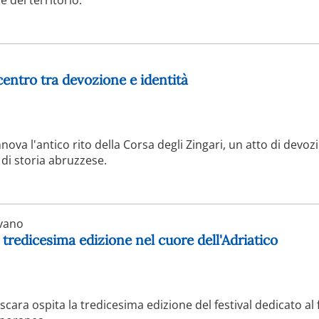
re giornate di relax sulla costa, come nella zona di Pescara,
ismo e trekking. Questa combinazione di mare e montagna, uni
una destinazione completa e sorprendente, capace di soddisfa
centro tra devozione e identità
nova l'antico rito della Corsa degli Zingari, un atto di devoz
 di storia abruzzese.
vano
redicesima edizione nel cuore dell'Adriatico
scara ospita la tredicesima edizione del festival dedicato al 