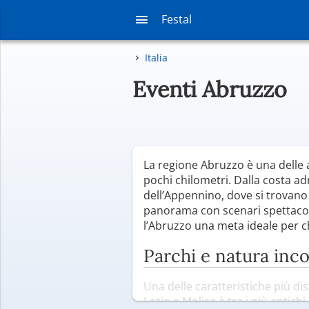
Festal
Italia
Eventi Abruzzo
La regione Abruzzo è una delle a
pochi chilometri. Dalla costa ad
dell’Appennino, dove si trovano a
panorama con scenari spettacola
l’Abruzzo una meta ideale per chi
Parchi e natura inc
Una delle caratteristiche più di
Lazio e Molise è tra i più antich