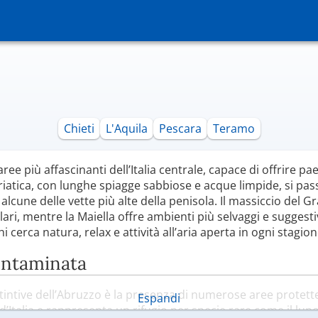
Chieti
L'Aquila
Pescara
Teramo
ree più affascinanti dell’Italia centrale, capace di offrire 
riatica, con lunghe spiagge sabbiose e acque limpide, si pass
lcune delle vette più alte della penisola. Il massiccio del Gr
ri, mentre la Maiella offre ambienti più selvaggi e suggesti
 cerca natura, relax e attività all’aria aperta in ogni stagion
ontaminata
stintive dell’Abruzzo è la presenza di numerose aree protett
Espandi
i d’Italia e rappresenta un rifugio per specie rare come il lu