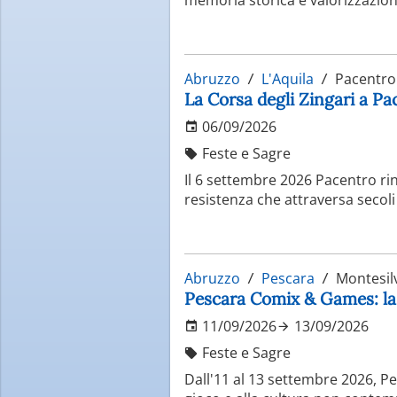
Chi visita l’Abruzzo può alterna
attività sportive come sci, cicl
gastronomica, rende la regione 
Abruzzo
L'Aquila
Pacentro
La Corsa degli Zingari a Pa
06/09/2026
Feste e Sagre
Il 6 settembre 2026 Pacentro rin
resistenza che attraversa secoli
Abruzzo
Pescara
Montesil
Pescara Comix & Games: la t
11/09/2026
13/09/2026
Feste e Sagre
Dall'11 al 13 settembre 2026, Pe