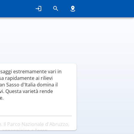
paesaggi estremamente vari in
a rapidamente ai rilievi
an Sasso d'Italia domina il
vi. Questa varietà rende
e.
e. Il Parco Nazionale d'Abruzzo,
po appenninico e l’orso