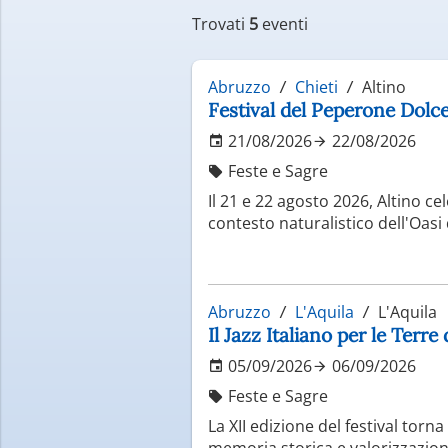
marsicano. Sentieri escursionist
Trovati
5
eventi
Anche il Parco Nazionale della M
ama il trekking e il turismo lento
Abruzzo
Chieti
Altino
Borghi storici e trad
Festival del Peperone Dolce 
21/08/2026
22/08/2026
L’Abruzzo conserva un patrimonio
Località come Santo Stefano di S
Feste e Sagre
ancora vive. Qui è possibile imm
Il 21 e 22 agosto 2026, Altino cel
la storia e l’identità della region
contesto naturalistico dell'Oasi 
Sapori autentici del
La gastronomia abruzzese è un alt
Abruzzo
L'Aquila
L'Aquila
carne ovina cotti alla brace, ra
Il Jazz Italiano per le Terre
alla chitarra, e i formaggi di m
di qualità, tra cui il celebre Mo
05/09/2026
06/09/2026
Feste e Sagre
Esperienze tra mar
La XII edizione del festival torna
memoria storica e valorizzazione