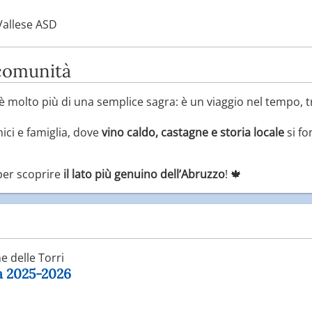
Vallese ASD
 comunità
è molto più di una semplice sagra: è un viaggio nel tempo, t
ci e famiglia, dove
vino caldo, castagne e storia locale
si fo
er scoprire
il lato più genuino dell’Abruzzo
! 🍁
 delle Torri
ga 2025-2026