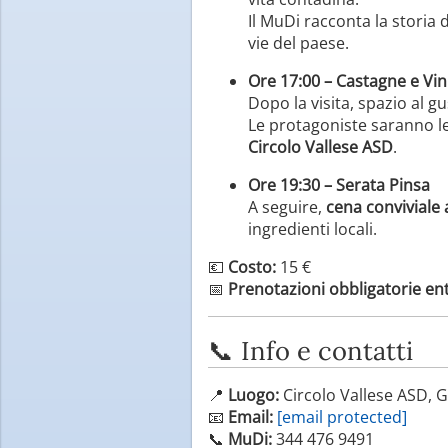
Il MuDi racconta la storia
vie del paese.
Ore 17:00 – Castagne e Vin
Dopo la visita, spazio al gu
Le protagoniste saranno l
Circolo Vallese ASD
.
Ore 19:30 – Serata Pinsa
A seguire,
cena conviviale 
ingredienti locali.
💶
Costo:
15 €
📅
Prenotazioni obbligatorie ent
📞 Info e contatti
📍
Luogo:
Circolo Vallese ASD, G
📧
Email:
[email protected]
📞
MuDi:
344 476 9491