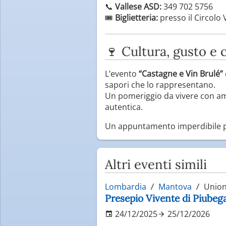
📞
Vallese ASD:
349 702 5756
🎟️
Biglietteria:
presso il Circolo 
🍷 Cultura, gusto e
L’evento
“Castagne e Vin Brulé”
sapori che lo rappresentano.
Un pomeriggio da vivere con ami
autentica.
Un appuntamento imperdibile p
Altri eventi simili
Lombardia
Mantova
Unione
Presepio Vivente di Piube
24/12/2025
25/12/2026