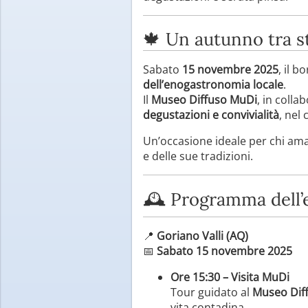
🍁 Un autunno tra st
Sabato
15 novembre 2025
, il b
dell’enogastronomia locale
.
Il
Museo Diffuso MuDi
, in colla
degustazioni e convivialità
, nel
Un’occasione ideale per chi am
e delle sue tradizioni.
🕰️ Programma dell’
📍
Goriano Valli (AQ)
📅
Sabato 15 novembre 2025
Ore 15:30 – Visita MuDi
Tour guidato al
Museo Diff
vita contadina.