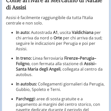
Come arrivare al Mercatino di Natale
di Assisi
Assisi è facilmente raggiungibile da tutta l’Italia
centrale e non solo.
In auto:
Autostrada
A1
, uscita
Valdichiana
per
chi arriva da nord o
Orte
per chi arriva da sud;
seguire le indicazioni per Perugia e poi per
Assisi.
In treno:
Linea ferroviaria
Firenze–Perugia–
Foligno
, con fermata alla stazione di
Assisi–
Santa Maria degli Angeli
, collegata al centro da
autobus.
In autobus:
Collegamenti giornalieri da Perugia,
Gubbio, Spoleto e Terni.
Parcheggi:
aree di sosta gratuite e a
pagamento ai margini del centro storico, con
navette dedicate durante il periodo del