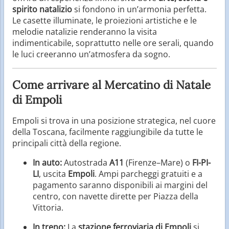
spirito natalizio
si fondono in un’armonia perfetta.
Le casette illuminate, le proiezioni artistiche e le
melodie natalizie renderanno la visita
indimenticabile, soprattutto nelle ore serali, quando
le luci creeranno un’atmosfera da sogno.
Come arrivare al Mercatino di Natale
di Empoli
Empoli si trova in una posizione strategica, nel cuore
della Toscana, facilmente raggiungibile da tutte le
principali città della regione.
In auto:
Autostrada
A11
(Firenze–Mare) o
FI-PI-
LI
, uscita
Empoli
. Ampi parcheggi gratuiti e a
pagamento saranno disponibili ai margini del
centro, con navette dirette per Piazza della
Vittoria.
In treno:
La
stazione ferroviaria di Empoli
si