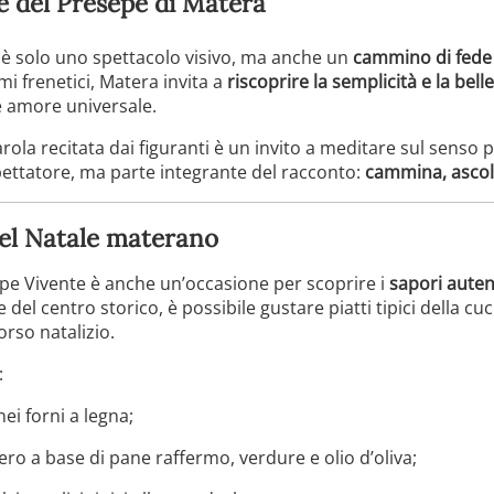
uale del Presepe di Matera
n è solo uno spettacolo visivo, ma anche un
cammino di fede 
itmi frenetici, Matera invita a
riscoprire la semplicità e la bel
e amore universale.
rola recitata dai figuranti è un invito a meditare sul senso p
pettatore, ma parte integrante del racconto:
cammina, ascolt
del Natale materano
epe Vivente è anche un’occasione per scoprire i
sapori autent
ie del centro storico, è possibile gustare piatti tipici della cu
orso natalizio.
:
nei forni a legna;
vero a base di pane raffermo, verdure e olio d’oliva;