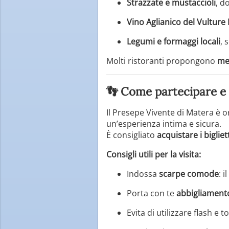
Strazzate e mustaccioli
, d
Vino Aglianico del Vultur
Legumi e formaggi locali
, 
Molti ristoranti propongono
men
👣 Come partecipare e v
Il Presepe Vivente di Matera è
un’esperienza intima e sicura.
È consigliato
acquistare i bigliet
Consigli utili per la visita:
Indossa
scarpe comode
: 
Porta con te
abbigliament
Evita di utilizzare flash e