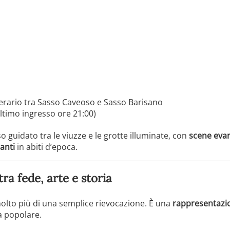
nerario tra Sasso Caveoso e Sasso Barisano
ltimo ingresso ore 21:00)
o guidato tra le viuzze e le grotte illuminate, con
scene evan
ranti
in abiti d’epoca.
ra fede, arte e storia
olto più di una semplice rievocazione. È una
rappresentazio
ra popolare.