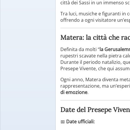
città dei Sassi in un immenso s
Tra luci, musiche e figuranti i
offrendo a ogni visitatore un’esp
Matera: la città che ra
Definita da molti “
la Gerusalem
rupestri scavate nella pietra ca
Durante il periodo natalizio, qu
Presepe Vivente, che qui assume
Ogni anno, Matera diventa meta di
rappresentazione, ma un’esperie
di emozione
.
Date del Presepe Viven
📅
Date ufficiali: