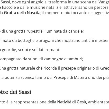
 i Sassi, dove ogni angolo si trasforma in una scena del Vang
delle fiaccole e dalle musiche natalizie, attraversano un percor
lla
Grotta della Nascita
, il momento più toccante e suggestiv
o di una grotta rupestre illuminata da candele;
nimato da botteghe e artigiani che mostrano antichi mestier
n guardie, scribi e soldati romani;
ccompagnato da suoni di zampogne e tamburi;
una grotta naturale che ricorda il presepe originario di Gre
i e la potenza scenica fanno del Presepe di Matera uno dei più
otte dei Sassi
nto è la rappresentazione della
Natività di Gesù
, ambientata