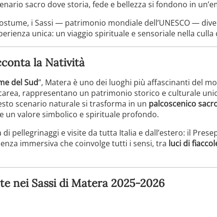
cenario sacro dove storia, fede e bellezza si fondono in un’
n costume, i Sassi — patrimonio mondiale dell’UNESCO — div
erienza unica: un viaggio spirituale e sensoriale nella culla d
cconta la Natività
me del Sud
”, Matera è uno dei luoghi più affascinanti del m
lcarea, rappresentano un patrimonio storico e culturale uni
esto scenario naturale si trasforma in un
palcoscenico sacr
 un valore simbolico e spirituale profondo.
 pellegrinaggi e visite da tutta Italia e dall’estero: il Pres
nza immersiva che coinvolge tutti i sensi, tra
luci di fiaccol
te nei Sassi di Matera 2025-2026