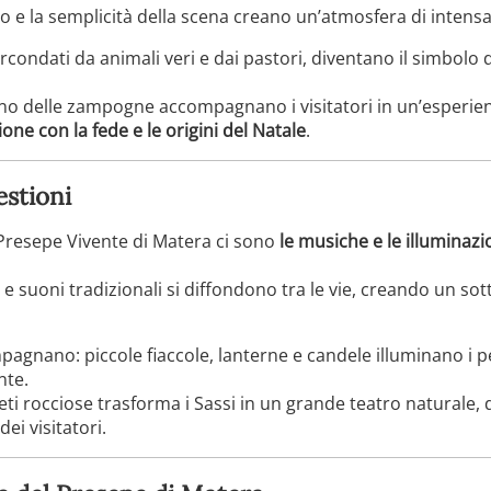
toso e la semplicità della scena creano un’atmosfera di intensa 
rcondati da animali veri e dai pastori, diventano il simbolo 
suono delle zampogne accompagnano i visitatori in un’esperienz
one con la fede e le origini del Natale
.
estioni
Presepe Vivente di Matera ci sono
le musiche e le illuminazi
e e suoni tradizionali si diffondono tra le vie, creando un s
agnano: piccole fiaccole, lanterne e candele illuminano i 
nte.
areti rocciose trasforma i Sassi in un grande teatro natural
ei visitatori.