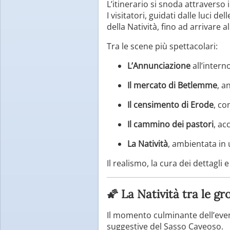
L’itinerario si snoda attraverso
I visitatori, guidati dalle luci 
della Natività, fino ad arrivare a
Tra le scene più spettacolari:
L’Annunciazione
all’intern
Il mercato di Betlemme
, a
Il censimento di Erode
, co
Il cammino dei pastori
, a
La Natività
, ambientata in 
Il realismo, la cura dei dettagl
🌠 La Natività tra le gr
Il momento culminante dell’eve
suggestive del Sasso Caveoso.