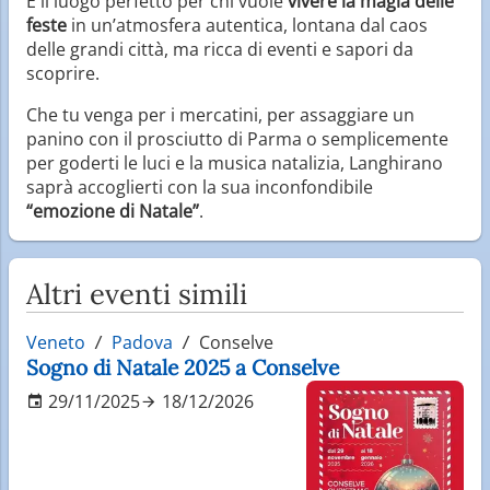
È il luogo perfetto per chi vuole
vivere la magia delle
feste
in un’atmosfera autentica, lontana dal caos
delle grandi città, ma ricca di eventi e sapori da
scoprire.
Che tu venga per i mercatini, per assaggiare un
panino con il prosciutto di Parma o semplicemente
per goderti le luci e la musica natalizia, Langhirano
saprà accoglierti con la sua inconfondibile
“emozione di Natale”
.
Altri eventi simili
Veneto
Padova
Conselve
Sogno di Natale 2025 a Conselve
29/11/2025
18/12/2026