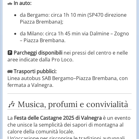
🚗
In auto:
da Bergamo: circa 1h 10 min (SP470 direzione
Piazza Brembana);
da Milano: circa 1h 45 min via Dalmine – Zogno
– Piazza Brembana.
🅿️
Parcheggi disponibili
nei pressi del centro e nelle
aree indicate dalla Pro Loco.
🚌
Trasporti pubblici:
Linea autobus SAB Bergamo–Piazza Brembana, con
fermata a Valnegra.
🎶 Musica, profumi e convivialità
La
Festa delle Castagne 2025 di Valnegra
è un evento
che unisce la semplicità dei sapori di montagna al
calore della comunità locale.
Un’occasione per riscoprire le tradizioni autunnali,