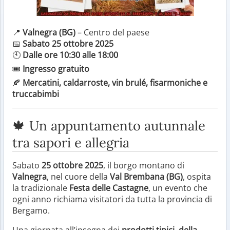
📍
Valnegra (BG)
– Centro del paese
📅
Sabato 25 ottobre 2025
🕙
Dalle ore 10:30 alle 18:00
🎟️
Ingresso gratuito
🍂
Mercatini, caldarroste, vin brulé, fisarmoniche e
truccabimbi
🍁 Un appuntamento autunnale
tra sapori e allegria
Sabato
25 ottobre 2025
, il borgo montano di
Valnegra
, nel cuore della
Val Brembana (BG)
, ospita
la tradizionale
Festa delle Castagne
, un evento che
ogni anno richiama visitatori da tutta la provincia di
Bergamo.
Una giornata all’insegna dei
prodotti tipici, della