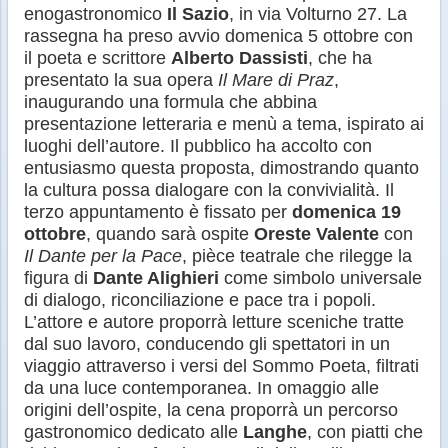
enogastronomico
Il
Sazio
, in via Volturno 27. La
rassegna ha preso avvio domenica 5 ottobre con
il poeta e scrittore
Alberto Dassisti
, che ha
presentato la sua opera
Il Mare di Praz
,
inaugurando una formula che abbina
presentazione letteraria e menù a tema, ispirato ai
luoghi dell’autore. Il pubblico ha accolto con
entusiasmo questa proposta, dimostrando quanto
la cultura possa dialogare con la convivialità. Il
terzo appuntamento è fissato per
domenica 19
ottobre
, quando sarà ospite
Oreste Valente
con
Il Dante per la Pace
, pièce teatrale che rilegge la
figura di
Dante Alighieri
come simbolo universale
di dialogo, riconciliazione e pace tra i popoli.
L’attore e autore proporrà letture sceniche tratte
dal suo lavoro, conducendo gli spettatori in un
viaggio attraverso i versi del Sommo Poeta, filtrati
da una luce contemporanea. In omaggio alle
origini dell’ospite, la cena proporrà un percorso
gastronomico dedicato alle
Langhe
, con piatti che