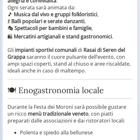
allegria e convivialità
.
Ogni serata sarà animata da:
🎵
Musica dal vivo e gruppi folkloristici
,
💃
Balli popolari e serate danzanti
,
🎭
Spettacoli per bambini e famiglie
,
🛍️
Mercatini artigianali e stand gastronomici
.
Gli
impianti sportivi comunali
di
Rasai di Seren del
Grappa
saranno il cuore pulsante dell’evento, con
ampi spazi coperti, stand al chiuso e aree riscaldate,
ideali anche in caso di maltempo.
🍽️ Enogastronomia locale
Durante la Festa dei Moroni sarà possibile gustare
un ricco
menù tradizionale veneto
, con piatti
preparati dalle associazioni e dai ristoratori locali:
Polenta e spiedo alla bellunese