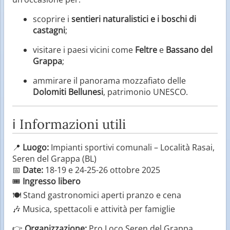
scoprire i
sentieri naturalistici e i boschi di
castagni
;
visitare i paesi vicini come
Feltre
e
Bassano del
Grappa
;
ammirare il panorama mozzafiato delle
Dolomiti Bellunesi
, patrimonio UNESCO.
ℹ️ Informazioni utili
📍
Luogo:
Impianti sportivi comunali – Località Rasai,
Seren del Grappa (BL)
📅
Date:
18-19 e 24-25-26 ottobre 2025
🎟️
Ingresso libero
🍽️ Stand gastronomici aperti pranzo e cena
🎶 Musica, spettacoli e attività per famiglie
👉
Organizzazione:
Pro Loco Seren del Grappa