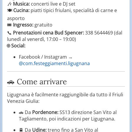
🎶
Musica:
concerti live e DJ set
🍽️
Cucina:
piatti tipici friulani, specialità di carne e
asporto
🎟️
Ingresso:
gratuito
📞
Prenotazioni cena Bud Spencer:
338 5644469 (dal
lunedì al venerdì, 17:00 – 19:00)
🌐
Social:
Facebook / Instagram →
@com.festeggiamenti.ligugnana
🚗 Come arrivare
Ligugnana è facilmente raggiungibile da tutto il Friuli
Venezia Giulia:
🚗 Da
Pordenone:
SS13 direzione San Vito al
Tagliamento, poi indicazioni per Ligugnana.
🚆 Da
Udine:
treno fino a San Vito al