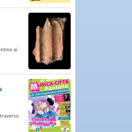
ntino ai
a
ttraverso