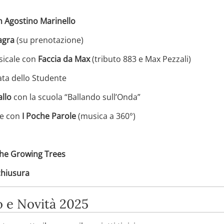
n Agostino Marinello
agra
(su prenotazione)
sicale con
Faccia da Max
(tributo 883 e Max Pezzali)
ta dello Studente
allo
con la scuola “Ballando sull’Onda”
le con
I Poche Parole
(musica a 360°)
he Growing Trees
chiusura
 e Novità 2025