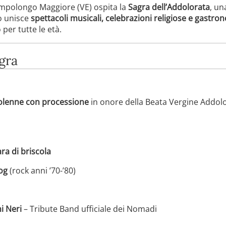
ampolongo Maggiore (VE) ospita la
Sagra dell’Addolorata
, un
to unisce
spettacoli musicali, celebrazioni religiose e gastro
per tutte le età.
gra
olenne con processione
in onore della Beata Vergine Addol
ra di briscola
og
(rock anni ’70-’80)
i Neri
– Tribute Band ufficiale dei Nomadi