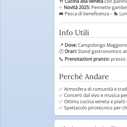
🍴
Cucina alla veneta
con paninot
✨
Novità 2025:
Pennette gambere
🎟️ Pesca di beneficenza – 🎠 Lun
Info Utili
📍
Dove:
Campolongo Maggiore (V
🕖
Orari:
Stand gastronomico att
📞
Prenotazioni pranzo:
presso g
Perché Andare
✅ Atmosfera di comunità e trad
✅ Concerti dal vivo e musica per 
✅ Ottima cucina veneta e piatti t
✅ Spettacolo pirotecnico per ch