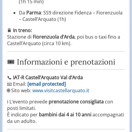
(1h 15 min)
Da
Parma
: SS9 direzione Fidenza – Fiorenzuola
– Castell’Arquato (1h)
🚆
In treno:
Stazione di
Fiorenzuola d’Arda
, poi bus o taxi fino a
Castell’Arquato (circa 10 km).
🎟 Informazioni e prenotazioni
📞
IAT-R Castell’Arquato Val d’Arda
📧 Email:
[email protected]
🌐 Sito web:
www.visitcastellarquato.it
ℹ️ L’evento prevede
prenotazione consigliata
con
posti limitati.
È indicato per
bambini dai 4 ai 10 anni
accompagnati
da un adulto.