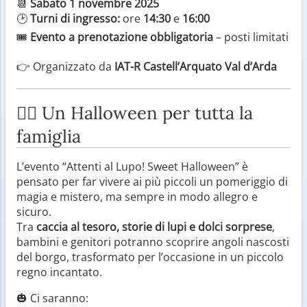
📆
Sabato 1 novembre 2025
🕑
Turni di ingresso:
ore
14:30
e
16:00
🎟
Evento a prenotazione obbligatoria
– posti limitati
👉 Organizzato da
IAT-R Castell’Arquato Val d’Arda
🧛‍♀️ Un Halloween per tutta la
famiglia
L’evento “Attenti al Lupo! Sweet Halloween” è
pensato per far vivere ai più piccoli un pomeriggio di
magia e mistero, ma sempre in modo allegro e
sicuro.
Tra
caccia al tesoro, storie di lupi e dolci sorprese
,
bambini e genitori potranno scoprire angoli nascosti
del borgo, trasformato per l’occasione in un piccolo
regno incantato.
🎃 Ci saranno: