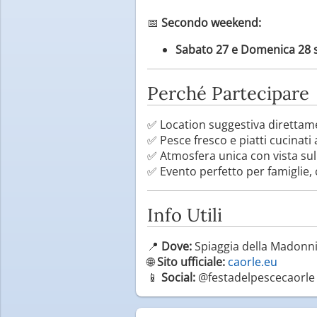
📅
Secondo weekend:
Sabato 27 e Domenica 28 
Perché Partecipare
✅ Location suggestiva direttam
✅ Pesce fresco e piatti cucinat
✅ Atmosfera unica con vista su
✅ Evento perfetto per famiglie, 
Info Utili
📍
Dove:
Spiaggia della Madonni
🌐
Sito ufficiale:
caorle.eu
📱
Social:
@festadelpescecaorle