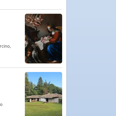
rcino,
to