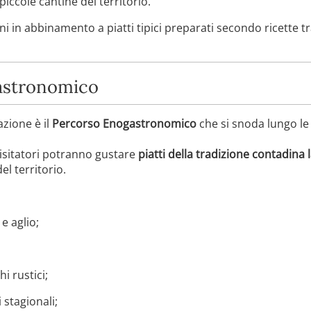
 piccole cantine del territorio.
ni in abbinamento a piatti tipici preparati secondo ricette t
gastronomico
azione è il
Percorso Enogastronomico
che si snoda lungo le 
visitatori potranno gustare
piatti della tradizione contadina l
del territorio.
e aglio;
i rustici;
 stagionali;