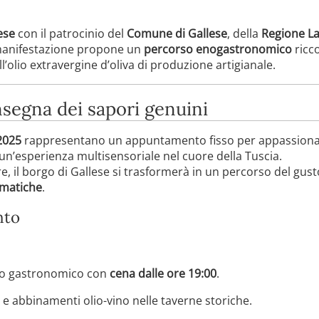
ese
con il patrocinio del
Comune di Gallese
, della
Regione La
 manifestazione propone un
percorso enogastronomico
ricco
 all’olio extravergine d’oliva di produzione artigianale.
nsegna dei sapori genuini
 2025
rappresentano un appuntamento fisso per appassionati d
un’esperienza multisensoriale nel cuore della Tuscia.
, il borgo di Gallese si trasformerà in un percorso del gust
ematiche
.
nto
so gastronomico con
cena dalle ore 19:00
.
e abbinamenti olio-vino nelle taverne storiche.