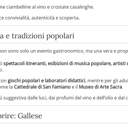
come ciambelline al vino e crostate casalinghe.
e convivialità, autenticità e scoperta.
a e tradizioni popolari
o non sono solo un evento gastronomico, ma una vera e propr
ti
spettacoli itineranti, esibizioni di musica popolare, artisti 
o.
 con
giochi popolari e laboratori didattici
, mentre per gli a
come la
Cattedrale di San Famiano
e il
Museo di Arte Sacra
.
suggestiva dalle luci, dai profumi del vino e dell’olio e dal c
rire: Gallese