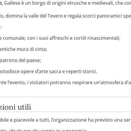
o
, Gallese è un borgo di origini etrusche e medievali, che co
, domina la valle del Tevere e regala scorci panoramici spet
:
e comunale, con i suoi affreschi e cortili rinascimentali;
antiche mura di cinta;
 patrono del paese;
ustodisce opere d’arte sacra e reperti storici.
e l’evento, i visitatori potranno respirare un’atmosfera d’alt
ioni utili
ile e piacevole a tutti, l’organizzazione ha previsto una serie 
ata, ideale per chi viaggia in autonomia;