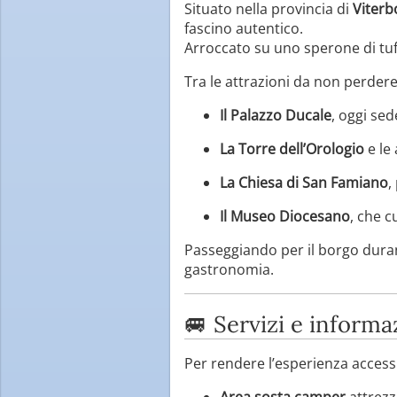
Situato nella provincia di
Viterb
fascino autentico.
Arroccato su uno sperone di tufo
Tra le attrazioni da non perdere
Il Palazzo Ducale
, oggi sed
La Torre dell’Orologio
e le 
La Chiesa di San Famiano
,
Il Museo Diocesano
, che c
Passeggiando per il borgo durant
gastronomia.
🚐 Servizi e informaz
Per rendere l’esperienza accessib
Area sosta camper
attrezz