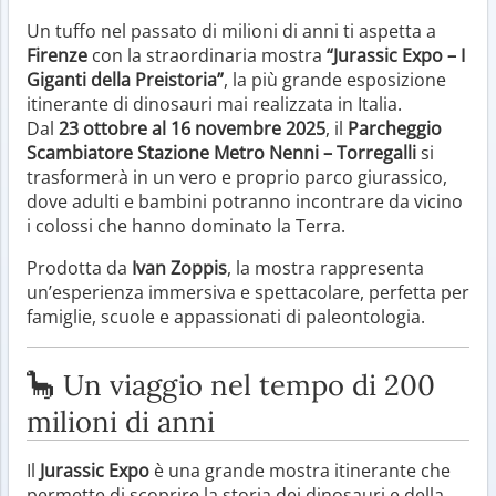
Un tuffo nel passato di milioni di anni ti aspetta a
Firenze
con la straordinaria mostra
“Jurassic Expo – I
Giganti della Preistoria”
, la più grande esposizione
itinerante di dinosauri mai realizzata in Italia.
Dal
23 ottobre al 16 novembre 2025
, il
Parcheggio
Scambiatore Stazione Metro Nenni – Torregalli
si
trasformerà in un vero e proprio parco giurassico,
dove adulti e bambini potranno incontrare da vicino
i colossi che hanno dominato la Terra.
Prodotta da
Ivan Zoppis
, la mostra rappresenta
un’esperienza immersiva e spettacolare, perfetta per
famiglie, scuole e appassionati di paleontologia.
🦕 Un viaggio nel tempo di 200
milioni di anni
Il
Jurassic Expo
è una grande mostra itinerante che
permette di scoprire la storia dei dinosauri e della