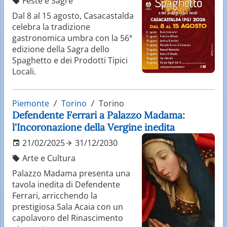
Feste e Sagre
Dal 8 al 15 agosto, Casacastalda
celebra la tradizione
gastronomica umbra con la 56ª
edizione della Sagra dello
Spaghetto e dei Prodotti Tipici
Locali.
Piemonte
Torino
Torino
Defendente Ferrari a Palazzo Madama:
l'Incoronazione della Vergine inedita
21/02/2025
31/12/2030
Arte e Cultura
Palazzo Madama presenta una
tavola inedita di Defendente
Ferrari, arricchendo la
prestigiosa Sala Acaia con un
capolavoro del Rinascimento