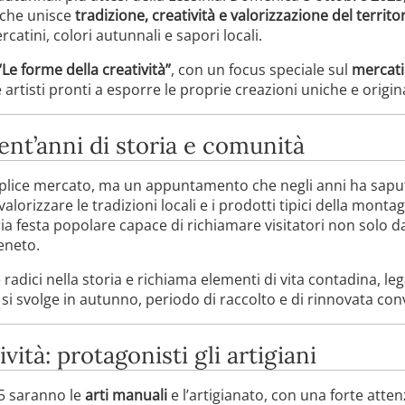
 che unisce
tradizione, creatività e valorizzazione del territo
atini, colori autunnali e sapori locali.
“Le forme della creatività”
, con un focus speciale sul
mercati
e artisti pronti a esporre le proprie creazioni uniche e origina
vent’anni di storia e comunità
plice mercato, ma un appuntamento che negli anni ha saputo
alorizzare le tradizioni locali e i prodotti tipici della monta
a festa popolare capace di richiamare visitatori non solo d
eneto.
radici nella storia e richiama elementi di vita contadina, legat
 si svolge in autunno, periodo di raccolto e di rinnovata convi
vità: protagonisti gli artigiani
25 saranno le
arti manuali
e l’artigianato, con una forte atten