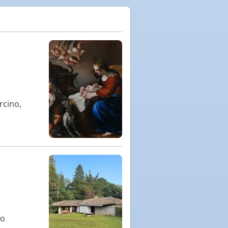
rcino,
to