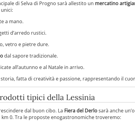
incipale di Selva di Progno sarà allestito un
mercatino artigia
unici:
te a mano.
etti d’arredo rustici.
o, vetro e pietre dure.
to
dal sapore tradizionale.
cate all’autunno e al Natale in arrivo.
toria, fatta di creatività e passione, rappresentando il cuor
dotti tipici della Lessinia
escindere dal buon cibo. La
Fiera del Derlo
sarà anche un’oc
ti a km 0. Tra le proposte enogastronomiche troveremo: