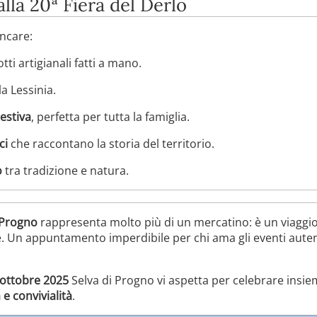
lla 20ª Fiera del Derlo
ncare:
ti artigianali fatti a mano.
a Lessinia.
estiva
, perfetta per tutta la famiglia.
ci
che raccontano la storia del territorio.
o
tra tradizione e natura.
i Progno
rappresenta molto più di un mercatino: è un viaggio t
. Un appuntamento imperdibile per chi ama gli eventi autentici
ottobre 2025
Selva di Progno vi aspetta per celebrare insi
e convivialità
.