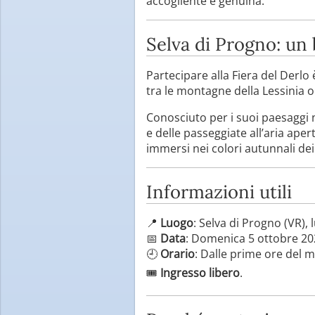
accogliente e genuina.
Selva di Progno: un
Partecipare alla Fiera del Derlo
tra le montagne della Lessinia o
Conosciuto per i suoi paesaggi na
e delle passeggiate all’aria aper
immersi nei colori autunnali dei
Informazioni utili
📍
Luogo
: Selva di Progno (VR), 
📅
Data
: Domenica 5 ottobre 20
🕘
Orario
: Dalle prime ore del m
🎟️
Ingresso libero
.