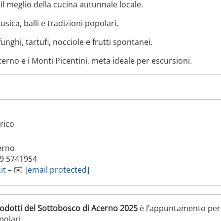
il meglio della cucina autunnale locale.
sica, balli e tradizioni popolari.
funghi, tartufi, nocciole e frutti spontanei.
erno e i Monti Picentini, meta ideale per escursioni.
orico
erno
39 5741954
it
– ✉️
[email protected]
rodotti del Sottobosco di Acerno 2025
è l’appuntamento perf
polari.