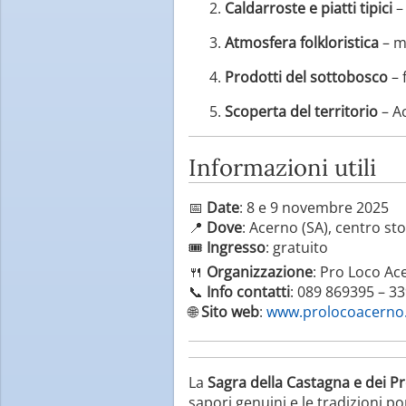
Caldarroste e piatti tipici
– 
Atmosfera folkloristica
– mu
Prodotti del sottobosco
– 
Scoperta del territorio
– Ac
Informazioni utili
📅
Date
: 8 e 9 novembre 2025
📍
Dove
: Acerno (SA), centro st
🎟
Ingresso
: gratuito
🍴
Organizzazione
: Pro Loco Ac
📞
Info contatti
: 089 869395 – 3
🌐
Sito web
:
www.prolocoacerno.
La
Sagra della Castagna e dei P
sapori genuini e le tradizioni po