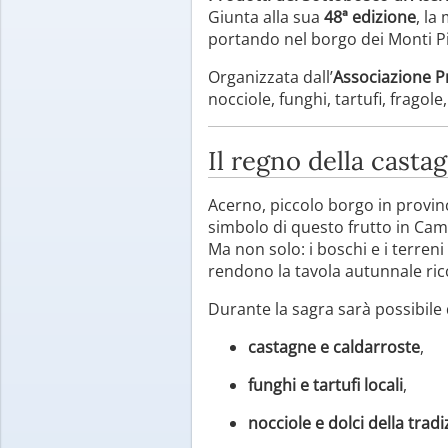
Giunta alla sua
48ª edizione
, la
portando nel borgo dei Monti Pic
Organizzata dall’
Associazione P
nocciole, funghi, tartufi, fragole,
Il regno della casta
Acerno, piccolo borgo in provin
simbolo di questo frutto in Cam
Ma non solo: i boschi e i terreni
rendono la tavola autunnale ricc
Durante la sagra sarà possibile d
castagne e caldarroste
,
funghi e tartufi locali
,
nocciole e dolci della trad