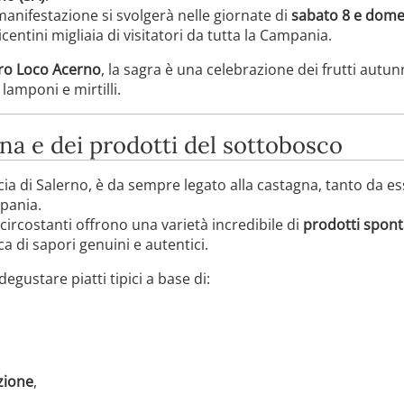
 manifestazione si svolgerà nelle giornate di
sabato 8 e dom
entini migliaia di visitatori da tutta la Campania.
ro Loco Acerno
, la sagra è una celebrazione dei frutti autunn
 lamponi e mirtilli.
gna e dei prodotti del sottobosco
cia di Salerno, è da sempre legato alla castagna, tanto da e
pania.
 circostanti offrono una varietà incredibile di
prodotti spont
a di sapori genuini e autentici.
egustare piatti tipici a base di:
izione
,