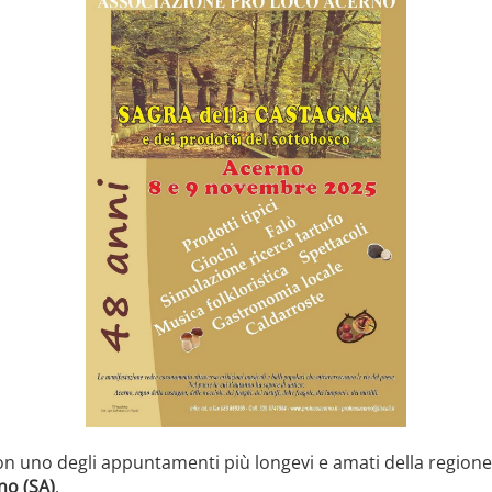
n uno degli appuntamenti più longevi e amati della regione
no (SA)
.