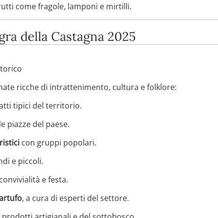
rutti come fragole, lamponi e mirtilli.
gra della Castagna 2025
storico
te ricche di intrattenimento, cultura e folklore:
tti tipici del territorio.
le piazze del paese.
istici
con gruppi popolari.
di e piccoli.
convivialità e festa.
tartufo
, a cura di esperti del settore.
prodotti artigianali e del sottobosco.