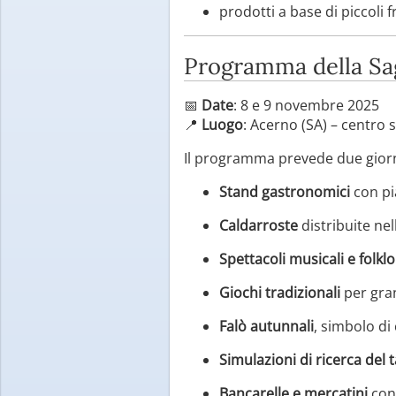
prodotti a base di piccoli f
Programma della Sa
📅
Date
: 8 e 9 novembre 2025
📍
Luogo
: Acerno (SA) – centro 
Il programma prevede due giorna
Stand gastronomici
con pia
Caldarroste
distribuite nel
Spettacoli musicali e folklor
Giochi tradizionali
per gran
Falò autunnali
, simbolo di 
Simulazioni di ricerca del 
Bancarelle e mercatini
con 