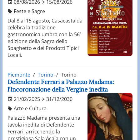
08/08/2026
15/08/2026
Feste e Sagre
Dal 8 al 15 agosto, Casacastalda
celebra la tradizione
gastronomica umbra con la 56ª
edizione della Sagra dello
Spaghetto e dei Prodotti Tipici
Locali.
Piemonte
Torino
Torino
Defendente Ferrari a Palazzo Madama:
l'Incoronazione della Vergine inedita
21/02/2025
31/12/2030
Arte e Cultura
Palazzo Madama presenta una
tavola inedita di Defendente
Ferrari, arricchendo la
prestigiosa Sala Acaia con un