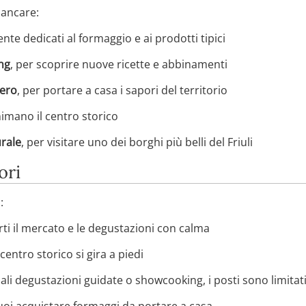
mancare:
te dedicati al formaggio e ai prodotti tipici
ng
, per scoprire nuove ricette e abbinamenti
zero
, per portare a casa i sapori del territorio
nimano il centro storico
urale
, per visitare uno dei borghi più belli del Friuli
ori
:
rti il mercato e le degustazioni con calma
entro storico si gira a piedi
i degustazioni guidate o showcooking, i posti sono limitat
uoi acquistare formaggi da portare a casa