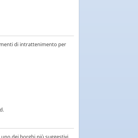
enti di intrattenimento per
d.
, uno dei borghi più suggestivi