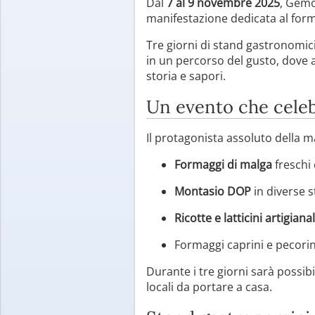
Dal
7 al 9 novembre 2025
, Gemo
manifestazione dedicata al formag
Tre giorni di stand gastronomici
in un percorso del gusto, dove as
storia e sapori.
Un evento che celebr
Il protagonista assoluto della m
Formaggi di malga
freschi 
Montasio DOP
in diverse 
Ricotte e latticini artigianal
Formaggi caprini e pecorini
Durante i tre giorni sarà possib
locali da portare a casa.