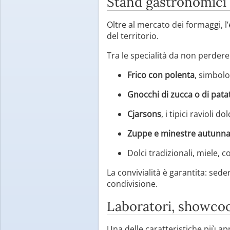
Stand gastronomici e
Oltre al mercato dei formaggi, 
del territorio.
Tra le specialità da non perdere
Frico con polenta
, simbolo
Gnocchi di zucca o di pata
Cjarsons
, i tipici ravioli d
Zuppe e minestre autunna
Dolci tradizionali, miele, c
La convivialità è garantita: sed
condivisione.
Laboratori, showcoo
Una delle caratteristiche più a