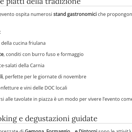
 piatti della tradizione
l’evento ospita numerosi
stand gastronomici
che propongono p
:
 della cucina friulana
te
, conditi con burro fuso e formaggio
olce-salati della Carnia
li
, perfette per le giornate di novembre
onfetture e vini delle DOC locali
ersi alle tavolate in piazza è un modo per vivere l’evento c
king e degustazioni guidate
pprezzate di
Gemona, Formaggio… e Dintorni
sono le attività