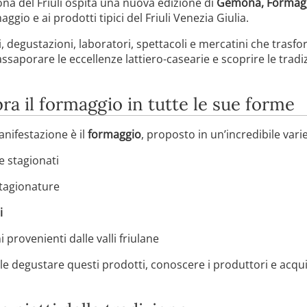
na del Friuli ospita una nuova edizione di
Gemona, Formagg
gio e ai prodotti tipici del Friuli Venezia Giulia.
, degustazioni, laboratori, spettacoli e mercatini che trasfo
saporare le eccellenze lattiero-casearie e scoprire le tradizi
a il formaggio in tutte le sue forme
anifestazione è il
formaggio
, proposto in un’incredibile varie
e stagionati
stagionature
i
 provenienti dalle valli friulane
ile degustare questi prodotti, conoscere i produttori e acqu