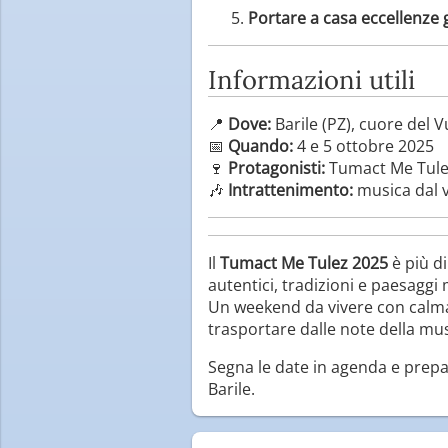
Portare a casa eccellenze
Informazioni utili
📍
Dove:
Barile (PZ), cuore del V
📅
Quando:
4 e 5 ottobre 2025
🍷
Protagonisti:
Tumact Me Tulez,
🎶
Intrattenimento:
musica dal vi
Il
Tumact Me Tulez 2025
è più d
autentici, tradizioni e paesaggi
Un weekend da vivere con calma,
trasportare dalle note della mu
Segna le date in agenda e prepa
Barile.