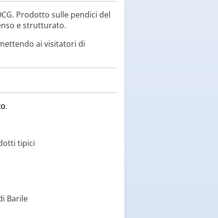
DOCG. Prodotto sulle pendici del
enso e strutturato.
ettendo ai visitatori di
to
.
tti tipici
di Barile