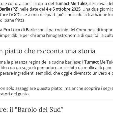
o e cultura con il ritorno del
Tumact Me Tulez
, il Festival d
Barile (PZ)
nelle date del
4 e 5 ottobre 2025
. Una due giorni 
lture DOCG – e a uno dei piatti più iconici della tradizione loc
i pane fritta.
la
Pro Loco di Barile
con il patrocinio del Comune e di import
erdibile per chi ama l’enogastronomia di qualità, la cultur
 piatto che racconta una storia
ama la pietanza regina della cucina barilese: i
Tumact Me Tul
dito con un sugo di pomodoro arricchito da mollica di pane 
perare ingredienti semplici, che oggi è diventato un vero e
a non solo assaggiare questo piatto, ma anche scoprire i segr
ratori del gusto.
re: il “Barolo del Sud”