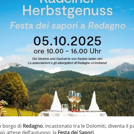
ico borgo di
Redagno
, incastonato tra le Dolomiti, diventa il 
ù attese dell’autunno: la
Festa dei Sapori
.