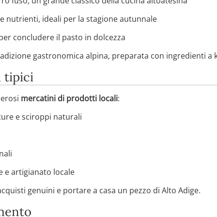
ro fuso, un grande classico della cucina altoatesina
 e nutrienti, ideali per la stagione autunnale
 per concludere il pasto in dolcezza
tradizione gastronomica alpina, preparata con ingredienti a 
 tipici
merosi
mercatini di prodotti locali
:
ure e sciroppi naturali
nali
 e artigianato locale
cquisti genuini e portare a casa un pezzo di Alto Adige.
imento