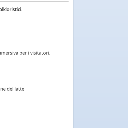
lkloristici
.
ersiva per i visitatori.
:
ne del latte