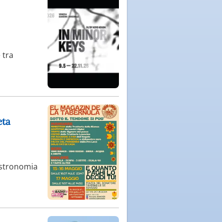
 tra
eta
astronomia