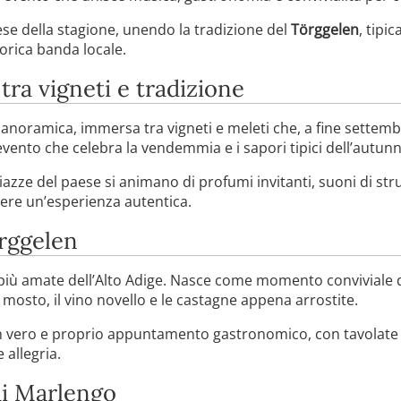
ese della stagione, unendo la tradizione del
Törggelen
, tipi
orica banda locale.
ra vigneti e tradizione
noramica, immersa tra vigneti e meleti che, a fine settembre,
vento che celebra la vendemmia e i sapori tipici dell’autun
piazze del paese si animano di profumi invitanti, suoni di str
vere un’esperienza autentica.
örggelen
più amate dell’Alto Adige. Nasce come momento conviviale di
il mosto, il vino novello e le castagne appena arrostite.
n vero e proprio appuntamento gastronomico, con tavolate im
 allegria.
di Marlengo