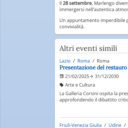
Il
28 settembre
, Marlengo divent
immergersi nell’autentica atmos
Un appuntamento imperdibile per
convivialità.
Altri eventi simili
Lazio
Roma
Roma
Presentazione del restauro
21/02/2025
31/12/2030
Arte e Cultura
La Galleria Corsini ospita la pr
approfondendo il dibattito criti
Friuli-Venezia Giulia
Udine