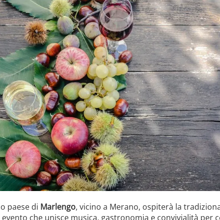
sco paese di
Marlengo
, vicino a Merano, ospiterà la tradizion
n evento che unisce musica, gastronomia e convivialità per c