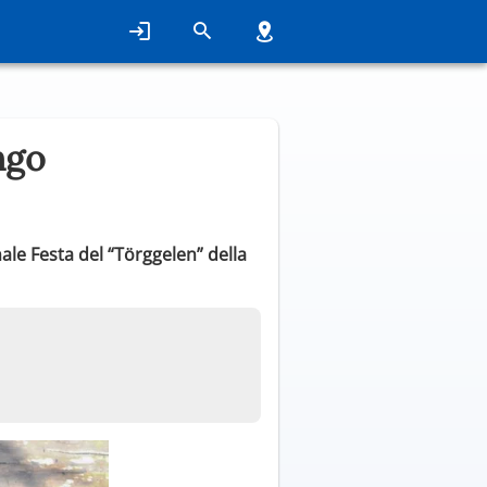
ngo
nale Festa del “Törggelen” della