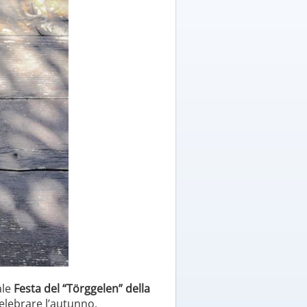
ale
Festa del “Törggelen” della
elebrare l’autunno.